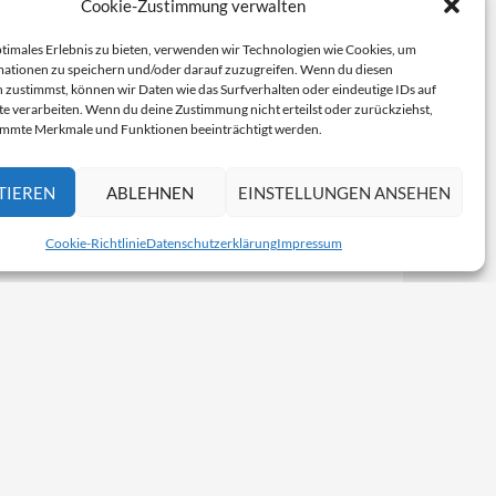
Cookie-Zustimmung verwalten
ptimales Erlebnis zu bieten, verwenden wir Technologien wie Cookies, um
ationen zu speichern und/oder darauf zuzugreifen. Wenn du diesen
 zustimmst, können wir Daten wie das Surfverhalten oder eindeutige IDs auf
te verarbeiten. Wenn du deine Zustimmung nicht erteilst oder zurückziehst,
immte Merkmale und Funktionen beeinträchtigt werden.
TIEREN
ABLEHNEN
EINSTELLUNGEN ANSEHEN
Cookie-Richtlinie
Datenschutzerklärung
Impressum