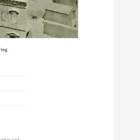
ieg.
elder sind