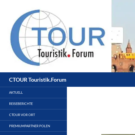
Zum
Inhalt
springen
Suchen
CTOUR Touristik.Forum
AKTUELL
REISEBERICHTE
CTOUR VOR ORT
PREMIUMPARTNER POLEN