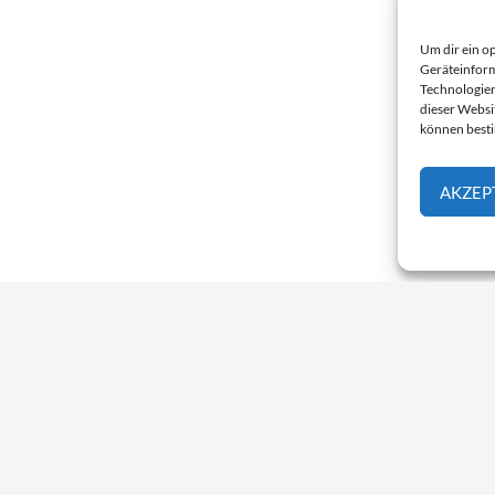
Um dir ein o
Geräteinform
Technologien
dieser Websi
können best
AKZEP