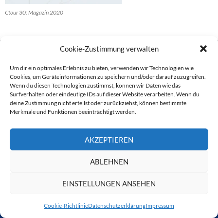
Ctour 30: Magazin 2020
Cookie-Zustimmung verwalten
Um dir ein optimales Erlebnis zu bieten, verwenden wir Technologien wie
AKTUELL
Cookies, um Geräteinformationen zu speichern und/oder darauf zuzugreifen.
Wenn du diesen Technologien zustimmst, können wir Daten wie das
REISEBERICHTE
Surfverhalten oder eindeutige IDs auf dieser Website verarbeiten. Wenn du
deine Zustimmung nicht erteilst oder zurückziehst, können bestimmte
CTOUR VOR ORT
Merkmale und Funktionen beeinträchtigt werden.
PREMIUMPARTNER POLEN
AKZEPTIEREN
HOTELTREFF
ABLEHNEN
REISEFÜHRER & BÜCHER
O-TÖNE RUND UMS REISEN
EINSTELLUNGEN ANSEHEN
REPORT
Cookie-Richtlinie
Datenschutzerklärung
Impressum