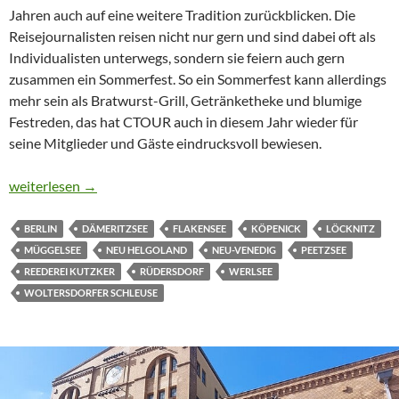
Jahren auch auf eine weitere Tradition zurückblicken. Die
Reisejournalisten reisen nicht nur gern und sind dabei oft als
Individualisten unterwegs, sondern sie feiern auch gern
zusammen ein Sommerfest. So ein Sommerfest kann allerdings
mehr sein als Bratwurst-Grill, Getränketheke und blumige
Festreden, das hat CTOUR auch in diesem Jahr wieder für
seine Mitglieder und Gäste eindrucksvoll bewiesen.
LEINEN LOS AUF DER MS DONAU
weiterlesen
→
BERLIN
DÄMERITZSEE
FLAKENSEE
KÖPENICK
LÖCKNITZ
MÜGGELSEE
NEU HELGOLAND
NEU-VENEDIG
PEETZSEE
REEDEREI KUTZKER
RÜDERSDORF
WERLSEE
WOLTERSDORFER SCHLEUSE