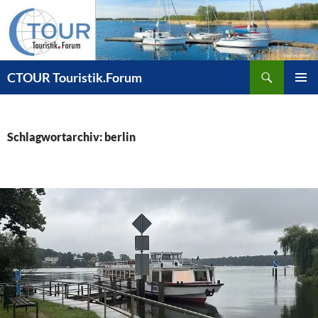
Zum
Inhalt
springen
Suchen
CTOUR Touristik.Forum
PRIMÄR
MENÜ
Schlagwortarchiv: berlin