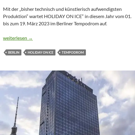
Mit der „bisher technisch und künstlerisch aufwendigsten
Produktion“ wartet HOLIDAY ON ICE“ in diesem Jahr vom 01.
bis zum 19. März 2023 im Berliner Tempodrom auf.
EISSHOW „A NEW DAY“ IN BERLIN
weiterlesen
→
BERLIN
HOLIDAY ON ICE
TEMPODROM