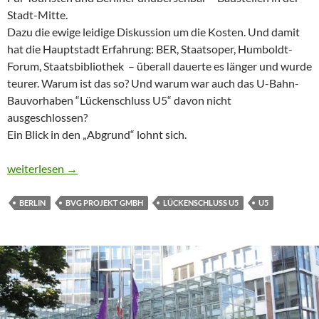
Stadt-Mitte.
Dazu die ewige leidige Diskussion um die Kosten. Und damit
hat die Hauptstadt Erfahrung: BER, Staatsoper, Humboldt-
Forum, Staatsbibliothek – überall dauerte es länger und wurde
teurer. Warum ist das so? Und warum war auch das U-Bahn-
Bauvorhaben “Lückenschluss U5“ davon nicht
ausgeschlossen?
Ein Blick in den „Abgrund“ lohnt sich.
AUS ZEHN WIRD NEUN
weiterlesen
→
BERLIN
BVG PROJEKT GMBH
LÜCKENSCHLUSS U5
U5