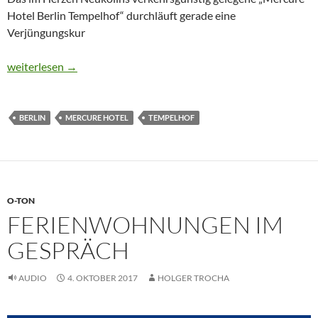
Hotel Berlin Tempelhof“ durchläuft gerade eine
Verjüngungskur
CTOUR-HOTELSTAMMTISCH: Von Rixdorf aus die Metropole Be
weiterlesen
→
BERLIN
MERCURE HOTEL
TEMPELHOF
O-TON
FERIENWOHNUNGEN IM
GESPRÄCH
AUDIO
4. OKTOBER 2017
HOLGER TROCHA