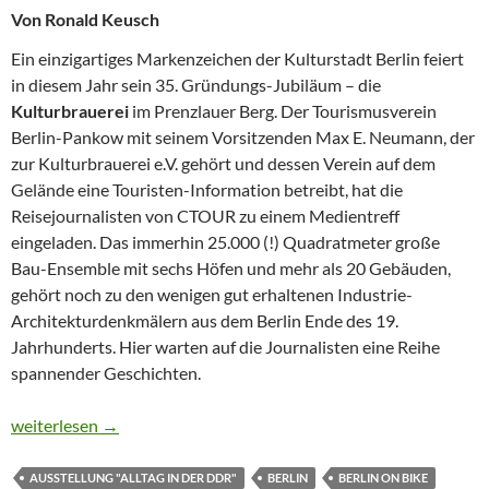
Von Ronald Keusch
Ein einzigartiges Markenzeichen der Kulturstadt Berlin feiert
in diesem Jahr sein 35. Gründungs-Jubiläum – die
Kulturbrauerei
im Prenzlauer Berg. Der Tourismusverein
Berlin-Pankow mit seinem Vorsitzenden Max E. Neumann, der
zur Kulturbrauerei e.V. gehört und dessen Verein auf dem
Gelände eine Touristen-Information betreibt, hat die
Reisejournalisten von CTOUR zu einem Medientreff
eingeladen. Das immerhin 25.000 (!) Quadratmeter große
Bau-Ensemble mit sechs Höfen und mehr als 20 Gebäuden,
gehört noch zu den wenigen gut erhaltenen Industrie-
Architekturdenkmälern aus dem Berlin Ende des 19.
Jahrhunderts. Hier warten auf die Journalisten eine Reihe
spannender Geschichten.
GEBURTSTAG EINER KULTURMARKE
weiterlesen
→
AUSSTELLUNG "ALLTAG IN DER DDR"
BERLIN
BERLIN ON BIKE