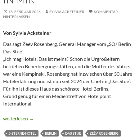
18. FEBRUAR 2026
SYLVIA ACKSTEINER
KOMMENTAR
HINTERLASSEN
Von Sylvia Acksteiner
Das sagt Zeèv Rosenberg, General Manager vom „SO/ Berlin
Das Stue“.
„Ich mag Hotels. Das ist meins.“ Schon die Urgroßeltern
betrieben Beherbergungsstätten, und die Mutter des Vaters
war eine Kempinski. Rosenberg hat inzwischen über 30 Jahre
Hotelerfahrung und ist nun seit 2024 der Chef im „Das Stue“.
Für ihn ist dieses Haus das schönste Hotel Berlins.
Grund genug für einen Medientreff von Hotelpoint
International.
ICH HABE EIN HOTEL-GEN IN MIR
weiterlesen
→
5-STERNE-HOTEL
BERLIN
DAS STUE
ZEÈV ROSENBERG