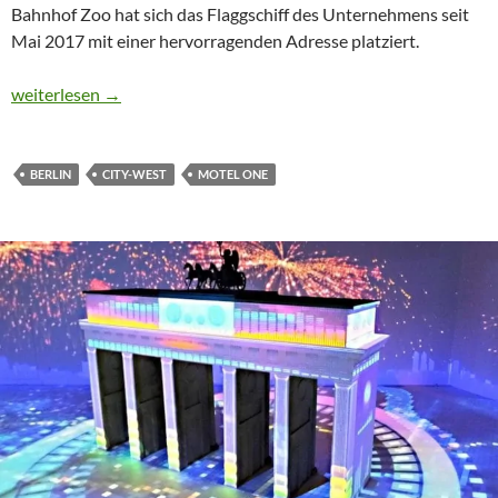
Bahnhof Zoo hat sich das Flaggschiff des Unternehmens seit
Mai 2017 mit einer hervorragenden Adresse platziert.
CTOUR-Hotelstammtisch: Ein Hauch von Film durchzieht das H
weiterlesen
→
BERLIN
CITY-WEST
MOTEL ONE