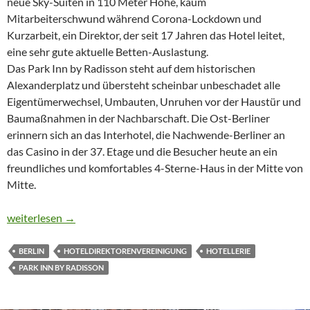
neue Sky-Suiten in 110 Meter Höhe, kaum
Mitarbeiterschwund während Corona-Lockdown und
Kurzarbeit, ein Direktor, der seit 17 Jahren das Hotel leitet,
eine sehr gute aktuelle Betten-Auslastung.
Das Park Inn by Radisson steht auf dem historischen
Alexanderplatz und übersteht scheinbar unbeschadet alle
Eigentümerwechsel, Umbauten, Unruhen vor der Haustür und
Baumaßnahmen in der Nachbarschaft. Die Ost-Berliner
erinnern sich an das Interhotel, die Nachwende-Berliner an
das Casino in der 37. Etage und die Besucher heute an ein
freundliches und komfortables 4-Sterne-Haus in der Mitte von
Mitte.
SO HOCH, SO GROSS, SO ERFOLGREICH
weiterlesen
→
BERLIN
HOTELDIREKTORENVEREINIGUNG
HOTELLERIE
PARK INN BY RADISSON