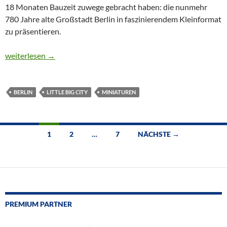
18 Monaten Bauzeit zuwege gebracht haben: die nunmehr
780 Jahre alte Großstadt Berlin in faszinierendem Kleinformat
zu präsentieren.
CTOUR vor Ort: In einer Stunde durch 780 Jahre Berliner Gesch
weiterlesen
→
BERLIN
LITTLE BIG CITY
MINIATUREN
Beitragsnavigation
1
2
…
7
NÄCHSTE →
PREMIUM PARTNER