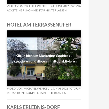
VIDEO VON MICHAEL WENKEL
24. JUNI 2026
SYLVIA
ACKSTEINER
KOMMENTAR HINTERLASSEN
HOTEL AM TERRASSENUFER
Klicke hier, um Marketing-Cookies zu
akzeptieren und diesen Inhalt zu aktivieren
VIDEO VON MICHAEL WENKEL
19. MAI 2026
CTOUR-
REDAKTION
KOMMENTAR HINTERLASSEN
KARLS ERLEBNIS-DORF