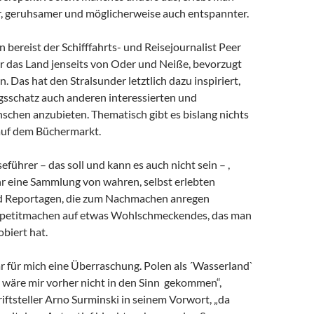
er, geruhsamer und möglicherweise auch entspannter.
n bereist der Schifffahrts- und Reisejournalist Peer
 das Land jenseits von Oder und Neiße, bevorzugt
 Das hat den Stralsunder letztlich dazu inspiriert,
gsschatz auch anderen interessierten und
schen anzubieten. Thematisch gibt es bislang nichts
auf dem Büchermarkt.
seführer – das soll und kann es auch nicht sein – ,
r eine Sammlung von wahren, selbst erlebten
d Reportagen, die zum Nachmachen anregen
petitmachen auf etwas Wohlschmeckendes, das man
obiert hat.
r für mich eine Überraschung. Polen als ´Wasserland`
, wäre mir vorher nicht in den Sinn gekommen“,
riftsteller Arno Surminski in seinem Vorwort, „da