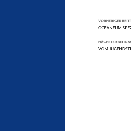
Beitragsn
VORHERIGER BEIT
OCEANEUM SPE
NÄCHSTER BEITRA
VOM JUGENDSTI