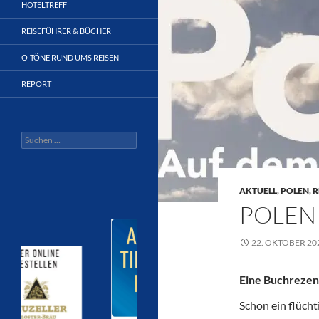
HOTELTREFF
REISEFÜHRER & BÜCHER
O-TÖNE RUND UMS REISEN
REPORT
Suchen
nach:
AKTUELL
,
POLEN
,
R
POLEN
22. OKTOBER 20
Eine Buchrezen
Schon ein flücht