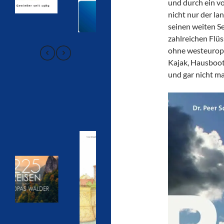
und durch ein vo
nicht nur der l
seinen weiten 
zahlreichen Flüs
ohne westeurop
Kajak, Hausboot 
und gar nicht ma