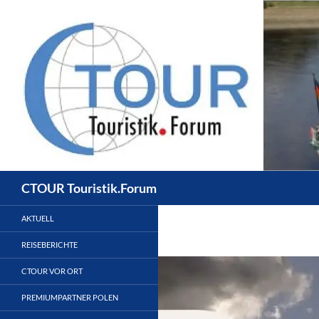
Zum
Inhalt
springen
Suchen
CTOUR Touristik.Forum
AKTUELL
REISEBERICHTE
CTOUR VOR ORT
PREMIUMPARTNER POLEN