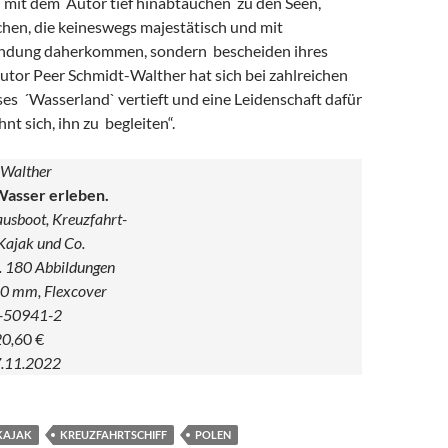
mit dem Autor tief hinabtauchen zu den Seen,
hen, die keineswegs majestätisch und mit
andung daherkommen, sondern bescheiden ihres
utor Peer Schmidt-Walther hat sich bei zahlreichen
ses ´Wasserland` vertieft und eine Leidenschaft dafür
hnt sich, ihn zu begleiten“.
-Walther
Wasser erleben.
usboot, Kreuzfahrt-
 Kajak und Co.
a. 180 Abbildungen
40 mm, Flexcover
-50941-2
20,6
0 €
7.11.2022
KAJAK
KREUZFAHRTSCHIFF
POLEN