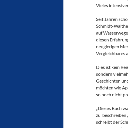
Vieles intensiv
Seit Jahren scho
Schmidt-Walther
auf Wasserwegen.
diesen Erfahrun
neugierigen Men
Vergleichbares 
Dies ist kein Rei
sondern vielmeh
Geschichten un
möchten wie Ap
so noch nicht pr
„Dieses Buch wa
zu beschreiben 
schreibt der Sch