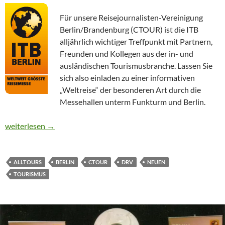
Für unsere Reisejournalisten-Vereinigung
Berlin/Brandenburg (CTOUR) ist die ITB
alljährlich wichtiger Treffpunkt mit Partnern,
Freunden und Kollegen aus der in- und
ausländischen Tourismusbranche. Lassen Sie
sich also einladen zu einer informativen
„Weltreise“ der besonderen Art durch die
Messehallen unterm Funkturm und Berlin.
CTOUR-Impressionen von der 46. ITB (3): Weltreise unterm Fu
weiterlesen
→
ALLTOURS
BERLIN
CTOUR
DRV
NEUEN
TOURISMUS