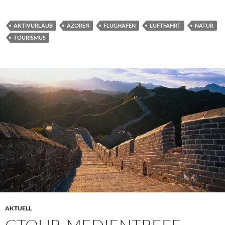
AKTIVURLAUB
AZOREN
FLUGHÄFEN
LUFTFAHRT
NATUR
TOURISMUS
AKTUELL