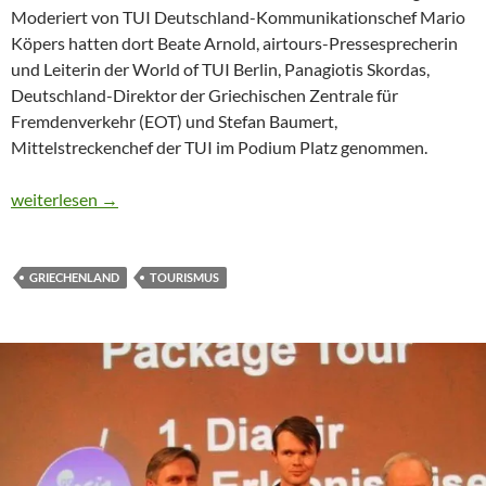
Moderiert von TUI Deutschland-Kommunikationschef Mario
Köpers hatten dort Beate Arnold, airtours-Pressesprecherin
und Leiterin der World of TUI Berlin, Panagiotis Skordas,
Deutschland-Direktor der Griechischen Zentrale für
Fremdenverkehr (EOT) und Stefan Baumert,
Mittelstreckenchef der TUI im Podium Platz genommen.
CTOUR präsentiert: Griechenland-Tourismus auf dem Prüfstan
weiterlesen
→
GRIECHENLAND
TOURISMUS