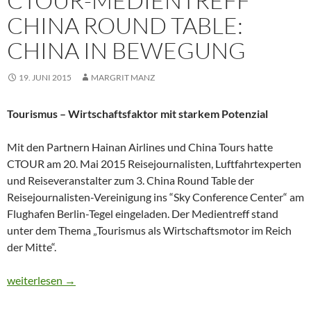
CTOUR-MEDIENTREFF
CHINA ROUND TABLE:
CHINA IN BEWEGUNG
19. JUNI 2015
MARGRIT MANZ
Tourismus – Wirtschaftsfaktor mit starkem Potenzial
Mit den Partnern Hainan Airlines und China Tours hatte
CTOUR am 20. Mai 2015 Reisejournalisten, Luftfahrtexperten
und Reiseveranstalter zum 3. China Round Table der
Reisejournalisten-Vereinigung ins “Sky Conference Center“ am
Flughafen Berlin-Tegel eingeladen. Der Medientreff stand
unter dem Thema „Tourismus als Wirtschaftsmotor im Reich
der Mitte“.
CTOUR-Medientreff China Round Table: China in Bewegung
weiterlesen
→