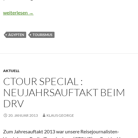
CTOUR vor Ort: Ägypten im Umbruch – Impressionen aus dem R
weiterlesen
→
ÄGYPTEN
TOURISMUS
AKTUELL
CTOUR SPECIAL :
NEUJAHRSAUFTAKT BEIM
DRV
20. JANUAR 2013
KLAUS GEORGE
Zum Jahresauftakt 2013 war unsere Reisejournalisten-