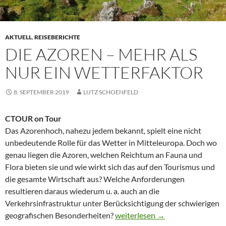
AKTUELL
,
REISEBERICHTE
DIE AZOREN – MEHR ALS
NUR EIN WETTERFAKTOR
8. SEPTEMBER 2019
LUTZ SCHOENFELD
CTOUR on Tour
Das Azorenhoch, nahezu jedem bekannt, spielt eine nicht
unbedeutende Rolle für das Wetter in Mitteleuropa. Doch wo
genau liegen die Azoren, welchen Reichtum an Fauna und
Flora bieten sie und wie wirkt sich das auf den Tourismus und
die gesamte Wirtschaft aus? Welche Anforderungen
resultieren daraus wiederum u. a. auch an die
Verkehrsinfrastruktur unter Berücksichtigung der schwierigen
DIE AZOREN – MEHR ALS NU
geografischen Besonderheiten?
weiterlesen
→