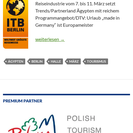
Reiseindustrie vom 7. bis 11. März setzt
Trends/Partnerland Ägypten mit reichem
Programmangebot/DTV: Urlaub „made in
Germany“ ist Europameister
CTOUR präsentiert: 46. ITB – Die Reisewelt trifft
weiterlesen
→
ÄGYPTEN
BERLIN
HALLE
MÄRZ
TOURISMUS
PREMIUM PARTNER