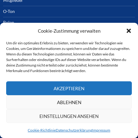
Mitglieder
O-Ton
Polen
Cookie-Zustimmung verwalten
Reiseberichte
Um dir ein optimales Erlebnis zu bieten, verwenden wir Technologien wie
Reiseführer & Bücher
Cookies, um Geräteinformationen zu speichern und/oder darauf zuzugreifen.
Wenn du diesen Technologien zustimmst, können wir Daten wie das
Report
Surfverhalten oder eindeutige IDs auf dieser Website verarbeiten. Wenn du
deine Zustimmung nicht erteilst oder zurückziehst, können bestimmte
Video
Merkmale und Funktionen beeinträchtigt werden.
AKZEPTIEREN
SCHLAGWÖRTER
ABLEHNEN
berlin
alltours
Brandenburg
china
Bulgarien
Adria
aldiana
EINSTELLUNGEN ANSEHEN
CTOUR
DRV
Dresden
donau
deutschland
Dänemark
Estland
Italien
Frankreich
Gärten der Welt
Flusskreuzfahrt
hotel
Griechenland
Cookie-Richtlinie
Datenschutzerklärung
Impressum
Kreuzfahrt
Kroatien
Leipzig
mallorca
Klosterbrauerei