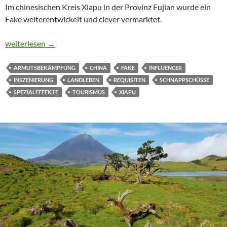
Im chinesischen Kreis Xiapu in der Provinz Fujian wurde ein
Fake weiterentwickelt und clever vermarktet.
„WEN INTERESSIERT ES, OB ES FAKE IST?“
weiterlesen
→
ARMUTSBEKÄMPFUNG
CHINA
FAKE
INFLUENCER
INSZENIERUNG
LANDLEBEN
REQUISITEN
SCHNAPPSCHÜSSE
SPEZIALEFFEKTE
TOURISMUS
XIAPU