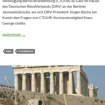
Vereinigung Berlin/Brandenburg (CTOUR) zu Gast im Hause
des Deutschen ReiseVerbands (DRV) an der Berliner
Jannowitzbrücke, wo sich DRV-Präsident Jürgen Büchy am
Kamin den Fragen von CTOUR-Vorstandsmitglied Klaus
George stellte.
CTOUR special : Neujahrsauftakt beim DRV
weiterlesen
→
DRV
TOURISMUS