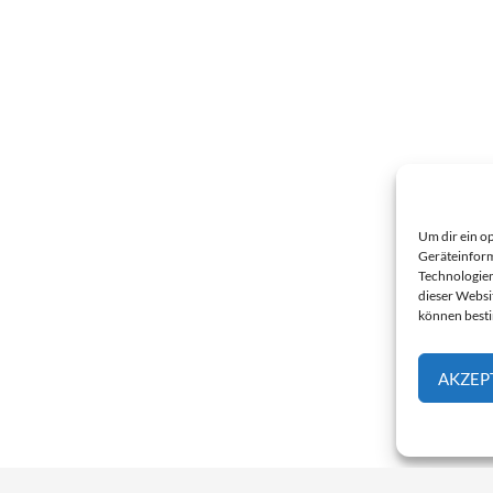
Um dir ein o
Geräteinform
Technologien
dieser Websi
können best
AKZEP