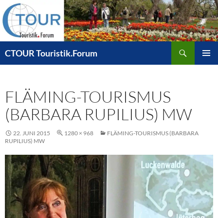
Zum
Inhalt
springen
Suchen
CTOUR Touristik.Forum
PRIMÄR
MENÜ
FLÄMING-TOURISMUS
(BARBARA RUPILIUS) MW
22. JUNI 2015
1280 × 968
FLÄMING-TOURISMUS (BARBARA
RUPILIUS) MW