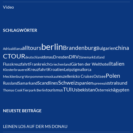
Video
SCHLAGWÖRTER
berlin
alltours
Brandenburg
china
Bulgarien
Adria
aldiana
CTOUR
DRV
Dresden
donau
deutschland
Dänemark
Estland
Italien
Frankreich
Gärten der Welt
Flusskreuzfahrt
hotel
Griechenland
Kreuzfahrt
Kroatien
Leipzig
mallorca
Klosterbrauerei
Polen
neuzelle
nicko Cruises
Ostsee
Mecklenburg-Vorpommern
moskau
Schweiz
spanien
Scandlines
stralsund
Russland
Samarkand
spreewald
TUI
Usbekistan
ägypten
Österreich
tourismus
Thomas Cook
Tierpark Berlin
NEUESTE BEITRÄGE
LEINEN LOS AUF DER MS DONAU