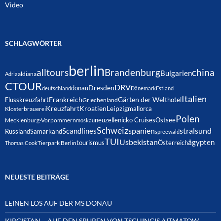
Video
SCHLAGWÖRTER
berlin
alltours
Brandenburg
china
Bulgarien
Adria
aldiana
CTOUR
DRV
Dresden
donau
deutschland
Dänemark
Estland
Italien
Frankreich
Gärten der Welt
Flusskreuzfahrt
hotel
Griechenland
Kreuzfahrt
Kroatien
Leipzig
mallorca
Klosterbrauerei
Polen
neuzelle
nicko Cruises
Ostsee
Mecklenburg-Vorpommern
moskau
Schweiz
spanien
Scandlines
stralsund
Russland
Samarkand
spreewald
TUI
Usbekistan
ägypten
Österreich
tourismus
Thomas Cook
Tierpark Berlin
NEUESTE BEITRÄGE
LEINEN LOS AUF DER MS DONAU
KIRGISTAN – AUF DEN SPUREN VON TSCHINGIS AITMATOW