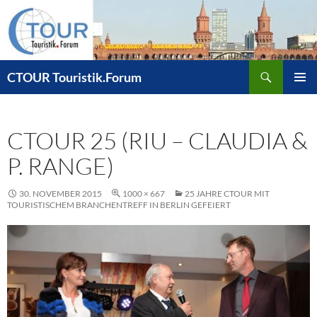
Zum
Inhalt
springen
Suchen
CTOUR Touristik.Forum
PRIMÄR
MENÜ
CTOUR 25 (RIU – CLAUDIA &
P. RANGE)
30. NOVEMBER 2015
1000 × 667
25 JAHRE CTOUR MIT
TOURISTISCHEM BRANCHENTREFF IN BERLIN GEFEIERT