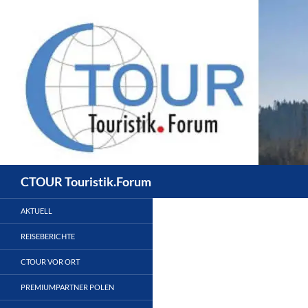
Zum
Inhalt
springen
Suchen
CTOUR Touristik.Forum
AKTUELL
REISEBERICHTE
CTOUR VOR ORT
PREMIUMPARTNER POLEN