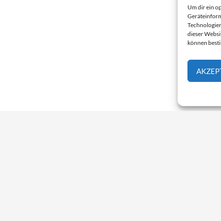
Um dir ein o
Geräteinform
Technologien
dieser Websi
können best
AKZEP