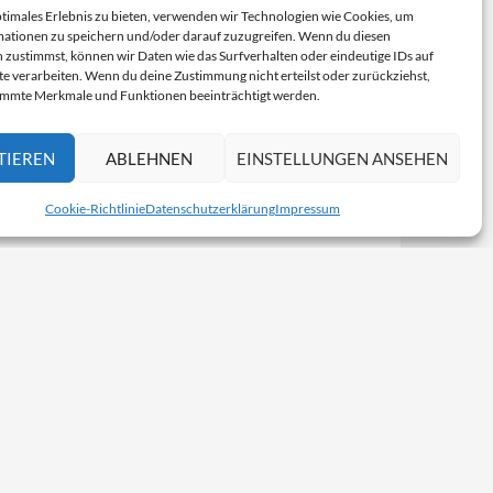
ptimales Erlebnis zu bieten, verwenden wir Technologien wie Cookies, um
ationen zu speichern und/oder darauf zuzugreifen. Wenn du diesen
 zustimmst, können wir Daten wie das Surfverhalten oder eindeutige IDs auf
te verarbeiten. Wenn du deine Zustimmung nicht erteilst oder zurückziehst,
immte Merkmale und Funktionen beeinträchtigt werden.
TIEREN
ABLEHNEN
EINSTELLUNGEN ANSEHEN
Cookie-Richtlinie
Datenschutzerklärung
Impressum