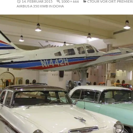
14. FEBRUAR 2015
1000 × 666
CTOUR VOR ORT: PREMIER
AIRBUS A 350 XWB IN DOHA