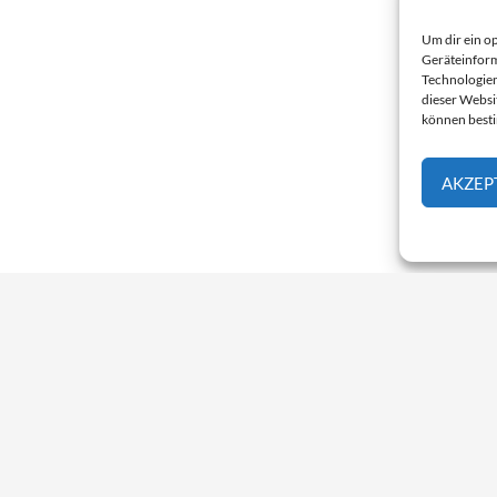
Um dir ein o
Geräteinform
Technologien
dieser Websi
können best
AKZEP