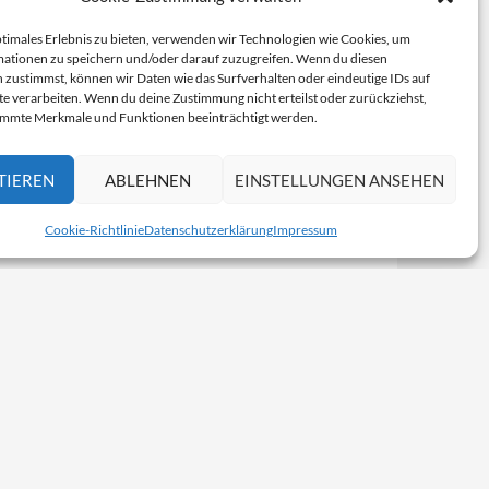
ptimales Erlebnis zu bieten, verwenden wir Technologien wie Cookies, um
ationen zu speichern und/oder darauf zuzugreifen. Wenn du diesen
 zustimmst, können wir Daten wie das Surfverhalten oder eindeutige IDs auf
te verarbeiten. Wenn du deine Zustimmung nicht erteilst oder zurückziehst,
immte Merkmale und Funktionen beeinträchtigt werden.
TIEREN
ABLEHNEN
EINSTELLUNGEN ANSEHEN
Cookie-Richtlinie
Datenschutzerklärung
Impressum