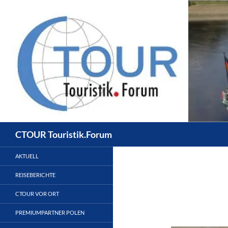
Zum
Inhalt
springen
Suchen
CTOUR Touristik.Forum
AKTUELL
REISEBERICHTE
CTOUR VOR ORT
PREMIUMPARTNER POLEN