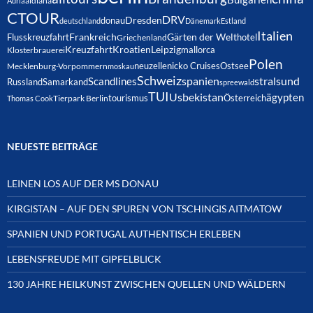
Adria
aldiana
CTOUR
DRV
Dresden
donau
deutschland
Dänemark
Estland
Italien
Frankreich
Gärten der Welt
Flusskreuzfahrt
hotel
Griechenland
Kreuzfahrt
Kroatien
Leipzig
mallorca
Klosterbrauerei
Polen
neuzelle
nicko Cruises
Ostsee
Mecklenburg-Vorpommern
moskau
Schweiz
spanien
Scandlines
stralsund
Russland
Samarkand
spreewald
TUI
Usbekistan
ägypten
Österreich
tourismus
Thomas Cook
Tierpark Berlin
NEUESTE BEITRÄGE
LEINEN LOS AUF DER MS DONAU
KIRGISTAN – AUF DEN SPUREN VON TSCHINGIS AITMATOW
SPANIEN UND PORTUGAL AUTHENTISCH ERLEBEN
LEBENSFREUDE MIT GIPFELBLICK
130 JAHRE HEILKUNST ZWISCHEN QUELLEN UND WÄLDERN