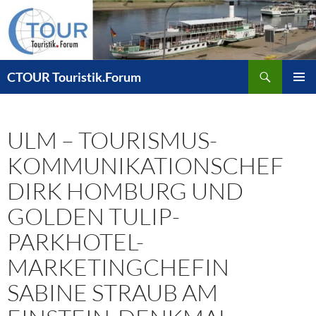
Zum
Inhalt
springen
Suchen
CTOUR Touristik.Forum
PRIMÄR
MENÜ
ULM – TOURISMUS-
KOMMUNIKATIONSCHEF
DIRK HOMBURG UND
GOLDEN TULIP-
PARKHOTEL-
MARKETINGCHEFIN
SABINE STRAUB AM