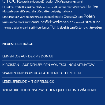
CTOUR
DRV
Dresden
donau
deutschland
Dänemark
Estland
Italien
Frankreich
Gärten der Welt
Flusskreuzfahrt
hotel
Griechenland
Kreuzfahrt
Kroatien
Leipzig
mallorca
Klosterbrauerei
Polen
neuzelle
nicko Cruises
Ostsee
Mecklenburg-Vorpommern
moskau
Schweiz
spanien
Scandlines
stralsund
Russland
Samarkand
spreewald
TUI
Usbekistan
ägypten
Österreich
tourismus
Thomas Cook
Tierpark Berlin
NEUESTE BEITRÄGE
LEINEN LOS AUF DER MS DONAU
KIRGISTAN – AUF DEN SPUREN VON TSCHINGIS AITMATOW
SPANIEN UND PORTUGAL AUTHENTISCH ERLEBEN
LEBENSFREUDE MIT GIPFELBLICK
130 JAHRE HEILKUNST ZWISCHEN QUELLEN UND WÄLDERN