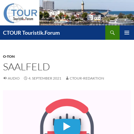
Zum
Inhalt
springen
Suchen
CTOUR Touristik.Forum
PRIMÄR
MENÜ
O-TON
SAALFELD
AUDIO
4. SEPTEMBER 2021
CTOUR-REDAKTION