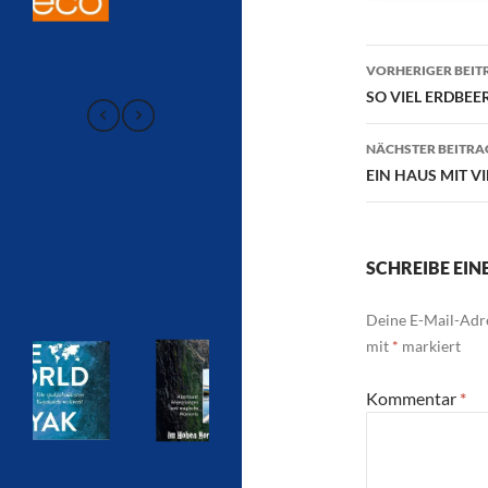
Beitragsn
VORHERIGER BEIT
SO VIEL ERDBEER
NÄCHSTER BEITRA
EIN HAUS MIT V
SCHREIBE EI
Deine E-Mail-Adre
mit
*
markiert
Kommentar
*