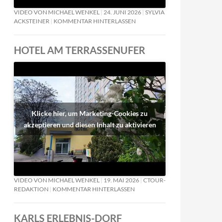
VIDEO VON MICHAEL WENKEL
24. JUNI 2026
SYLVIA
ACKSTEINER
KOMMENTAR HINTERLASSEN
HOTEL AM TERRASSENUFER
Klicke hier, um Marketing-Cookies zu
akzeptieren und diesen Inhalt zu aktivieren
VIDEO VON MICHAEL WENKEL
19. MAI 2026
CTOUR-
REDAKTION
KOMMENTAR HINTERLASSEN
KARLS ERLEBNIS-DORF