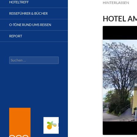
HOTELTREFF
HINTERLASSEN
REISEFÜHRER & BÜCHER
HOTEL A
O-TÖNE RUND UMS REISEN
REPORT
Suchen
nach:
a