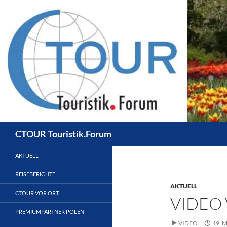
Zum
Inhalt
springen
Suchen
CTOUR Touristik.Forum
AKTUELL
REISEBERICHTE
AKTUELL
CTOUR VOR ORT
VIDEO
PREMIUMPARTNER POLEN
VIDEO
19. 