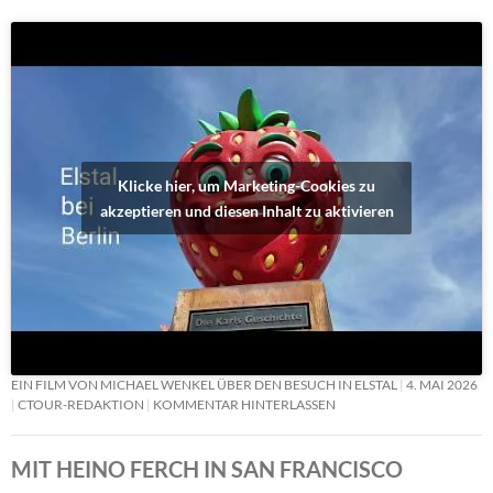
Klicke hier, um Marketing-Cookies zu
akzeptieren und diesen Inhalt zu aktivieren
EIN FILM VON MICHAEL WENKEL ÜBER DEN BESUCH IN ELSTAL
4. MAI 2026
CTOUR-REDAKTION
KOMMENTAR HINTERLASSEN
MIT HEINO FERCH IN SAN FRANCISCO