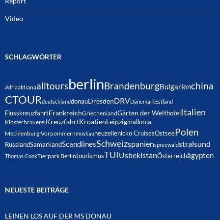
Report
Video
SCHLAGWÖRTER
berlin
alltours
Brandenburg
china
Bulgarien
Adria
aldiana
CTOUR
DRV
Dresden
donau
deutschland
Dänemark
Estland
Italien
Frankreich
Gärten der Welt
Flusskreuzfahrt
hotel
Griechenland
Kreuzfahrt
Kroatien
Leipzig
mallorca
Klosterbrauerei
Polen
neuzelle
nicko Cruises
Ostsee
Mecklenburg-Vorpommern
moskau
Schweiz
spanien
Scandlines
stralsund
Russland
Samarkand
spreewald
TUI
Usbekistan
ägypten
Österreich
tourismus
Thomas Cook
Tierpark Berlin
NEUESTE BEITRÄGE
LEINEN LOS AUF DER MS DONAU