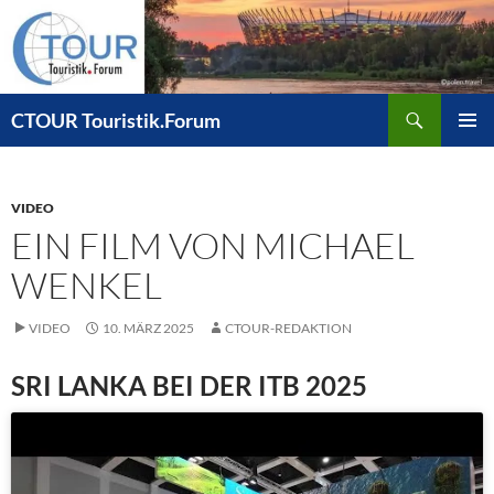
Zum
Inhalt
springen
Suchen
CTOUR Touristik.Forum
PRIMÄR
MENÜ
VIDEO
EIN FILM VON MICHAEL
WENKEL
VIDEO
10. MÄRZ 2025
CTOUR-REDAKTION
SRI LANKA BEI DER ITB 2025