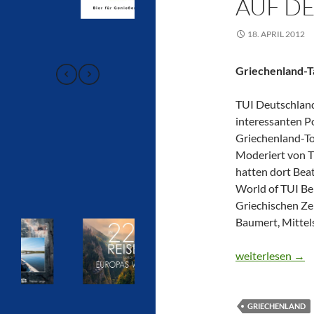
AUF D
18. APRIL 2012
Griechenland-T
TUI Deutschland
interessanten P
Griechenland-Tou
Moderiert von 
hatten dort Beat
World of TUI Be
Griechischen Ze
Baumert, Mittel
CTOUR präsentie
weiterlesen
→
GRIECHENLAND