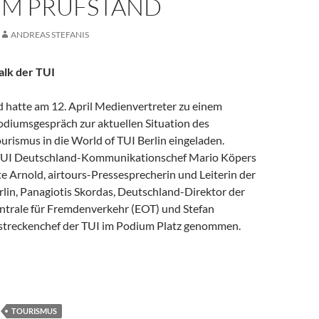
EM PRÜFSTAND
ANDREAS STEFANIS
alk der TUI
 hatte am 12. April Medienvertreter zu einem
odiumsgespräch zur aktuellen Situation des
rismus in die World of TUI Berlin eingeladen.
TUI Deutschland-Kommunikationschef Mario Köpers
e Arnold, airtours-Pressesprecherin und Leiterin der
rlin, Panagiotis Skordas, Deutschland-Direktor der
ntrale für Fremdenverkehr (EOT) und Stefan
streckenchef der TUI im Podium Platz genommen.
rt: Griechenland-Tourismus auf dem Prüfstand
TOURISMUS