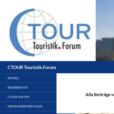
Zum
Inhalt
springen
Suchen
CTOUR Touristik.Forum
AKTUELL
REISEBERICHTE
Alle Beiträge 
CTOUR VOR ORT
PREMIUMPARTNER POLEN