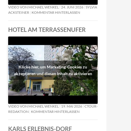
VIDEO VON MICHAEL WENKEL
24. JUNI 2026
SYLVIA
ACKSTEINER
KOMMENTAR HINTERLASSEN
HOTEL AM TERRASSENUFER
Klicke hier, um Marketing-Cookies zu
akzeptieren und diesen Inhalt zu aktivieren
VIDEO VON MICHAEL WENKEL
19. MAI 2026
CTOUR-
REDAKTION
KOMMENTAR HINTERLASSEN
KARLS ERLEBNIS-DORF