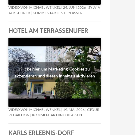
VIDEO VON MICHAEL WENKEL
24. JUNI 2026
SYLVIA
ACKSTEINER
KOMMENTAR HINTERLASSEN
HOTEL AM TERRASSENUFER
Klicke hier, um Marketing-Cookies zu
akzeptieren und diesen Inhalt zu aktivieren
VIDEO VON MICHAEL WENKEL
19. MAI 2026
CTOUR-
REDAKTION
KOMMENTAR HINTERLASSEN
KARLS ERLEBNIS-DORF