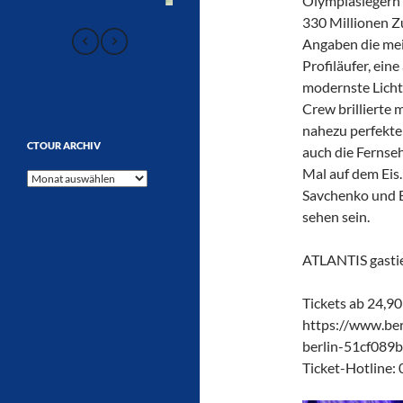
Olympiasiegern 
330 Millionen 
Angaben die mei
Profiläufer, ei
modernste Lichtt
Crew brillierte 
nahezu perfekten
CTOUR ARCHIV
auch die Fernse
Mal auf dem Eis
CTOUR
Savchenko und B
Archiv
sehen sein.
ATLANTIS gastier
Tickets ab 24,90
https://www.berl
berlin-51cf089
Ticket-Hotline: