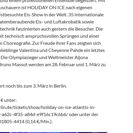
und einem professionellen Ensemble begeistert. Mit
Zuschauern ist HOLIDAY ON ICE nach eigenen
stbesuchte Eis-Show in der Welt. 35 internationale
ne atemberaubende Eis- und Luftakrobatik sowie
echnik faszinierten auch gestern die Besucher. Die
mit technisch anspruchsvollen Sprüngen und einer
 Choreografie. Zur Freude ihrer Fans zeigten sich
hlieblinge Valentina und Cheyenne Pahde ein letztes
. Die Olympiasieger und Weltmeister Aljona
runo Massot werden am 28. Februar und 1. März zu
t noch bis zum 3. März in Berlin.
 € unter:
in.de/tickets/show/holiday-on-ice-atlantis-in-
b-a62c-4f35-a84d-e9f16c19c6b6/ oder unter der
 01805-4414 (0,14 €/Min.).