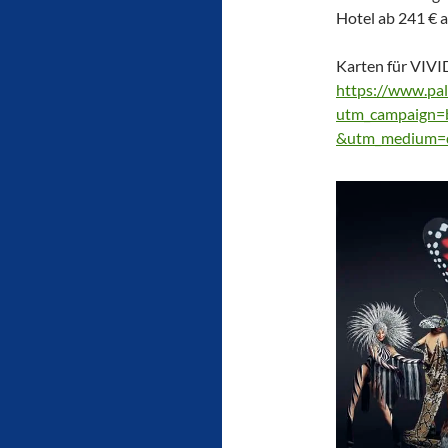
Hotel ab 241 € a
Karten für VIVID
https://www.pal
utm_campaign=b
&utm_medium=