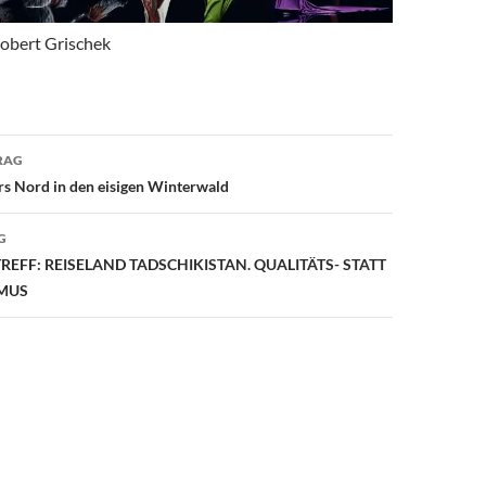
obert Grischek
avigation
RAG
rs Nord in den eisigen Winterwald
G
EFF: REISELAND TADSCHIKISTAN. QUALITÄTS- STATT
MUS