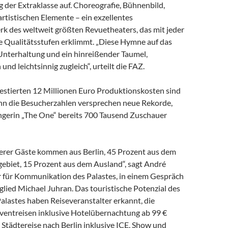
 der Extraklasse auf. Choreografie, Bühnenbild,
rtistischen Elemente – ein exzellentes
 des weltweit größten Revuetheaters, das mit jeder
 Qualitätsstufen erklimmt. „Diese Hymne auf das
 Unterhaltung und ein hinreißender Taumel,
und leichtsinnig zugleich“, urteilt die FAZ.
vestierten 12 Millionen Euro Produktionskosten sind
enn die Besucherzahlen versprechen neue Rekorde,
erin „The One“ bereits 700 Tausend Zuschauer
erer Gäste kommen aus Berlin, 45 Prozent aus dem
ebiet, 15 Prozent aus dem Ausland“, sagt André
r für Kommunikation des Palastes, in einem Gespräch
ied Michael Juhran. Das touristische Potenzial des
alastes haben Reiseveranstalter erkannt, die
Eventreisen inklusive Hotelübernachtung ab 99 €
 Städtereise nach Berlin inklusive ICE, Show und