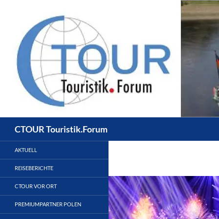
Zum
Inhalt
springen
Suchen
CTOUR Touristik.Forum
AKTUELL
REISEBERICHTE
CTOUR VOR ORT
PREMIUMPARTNER POLEN