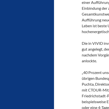
einer Aufführung
Einbindung der a
Gesamtkunstwerk
Aufführung neue
Leben ist beste
hochenergetisch 
Die in VIVID in
gut angelegt, d
nachdem Vorgäng
anlockte.
„40 Prozent uns
übrigen Bundesg
Puchta, Direkto
mit CTOUR-Mitgl
Friedrichstadt-P
beispielsweise 
oder eine 4-Tage