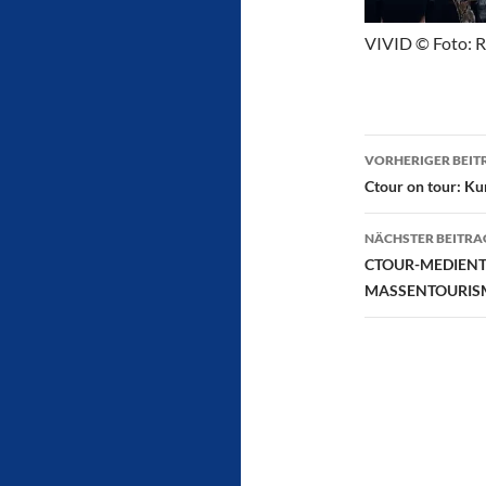
VIVID © Foto: R
Beitragsn
VORHERIGER BEIT
Ctour on tour: Ku
NÄCHSTER BEITRA
CTOUR-MEDIENTR
MASSENTOURIS