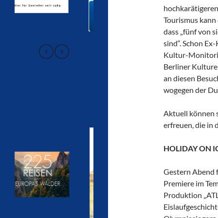
hochkarätigeren 
Tourismus kann 
dass „fünf von s
sind“. Schon Ex-
Kultur-Monitori
Berliner Kultur
an diesen Besuch
wogegen der Durc
Aktuell können s
erfreuen, die in
HOLIDAY ON I
Gestern Abend f
Premiere im Tem
Produktion „ATL
Eislaufgeschicht