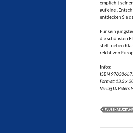
empfiehlt seinen 
auf eine „Entsch
entdecken Sie d
Für sein jüngste
die schönsten Fl
stellt neben Kla
reicht von Europ
Infos:
ISBN 97838667520
Format: 13,3 x 
Verlag D. Peters 
FLUSSKREUZFAH
Beitragsn