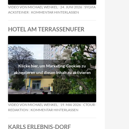
VIDEO VON MICHAEL WENKEL
24. JUNI 2026
SYLVIA
ACKSTEINER
KOMMENTAR HINTERLASSEN
HOTEL AM TERRASSENUFER
Klicke hier, um Marketing-Cookies zu
akzeptieren und diesen Inhalt zu aktivieren
VIDEO VON MICHAEL WENKEL
19. MAI 2026
CTOUR-
REDAKTION
KOMMENTAR HINTERLASSEN
KARLS ERLEBNIS-DORF