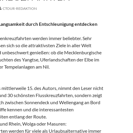
CTOUR-REDAKTION
Langsamkeit durch Entschleunigung entdecken
nenkreuzfahrten werden immer beliebter. Sehr
n sich so die attraktivsten Ziele in aller Welt
d unbeschwert genießen: ob die Mecklenburgische
uchten des Yangtse, Uferlandschaften der Elbe im
r Tempelanlagen am Nil.
 mittlerweile 15. des Autors, nimmt den Leser nicht
rund 30 schönsten Flusskreuzfahrten, sondern zeigt
ich zwischen Sonnendeck und Wellengang an Bord
chiffe kennen und die interessantesten
ten entlang der Route.
und Rhein, Wolga oder Masuren:
ten werden für viele als Urlaubsalternative immer