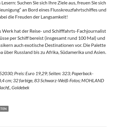
Lesern: Suchen Sie sich Ihre Ziele aus, freuen Sie sich
leunigung“ an Bord eines Flusskreuzfahrtschiffes und
abei die Freuden der Langsamkeit!
s Werk hat der Reise- und Schifffahrts-Fachjournalist
üsse per Schiff bereist (insgesamt rund 100 Mal) und
ssikern auch exotische Destinationen vor. Die Palette
a über Russland bis zu Afrika, Südamerika und Asien.
30; Preis: Euro 19,29; Seiten: 323; Paperback-
20,4 cm; 32 farbige, 83 Schwarz-Weiß-Fotos; MOHLAND
Nachf., Goldebek
RTEN
avigation