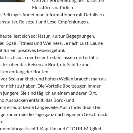
Und zur Vorbereitung des nächsten
Flusstörns natürlich.
 Beitrages findet man Informationen mit Details zu
eranstalter, Reisezeit und Lese-Empfehlungen.
heute liest sich so: Natur, Kultur, Begegnungen,
piel, Spaß, Fitness und Wellness. Je nach Lust, Laune
t für ein positives Lebensgefühl.
darf sich auch der Leser treiben lassen und erfährt
lles über das Reisen an Bord, die Schiffe und
ten entlang der Routen.
 vor Seekrankheit und hohen Wellen braucht man als
er nicht zu haben. Die Vorteile überzeugen immer
 jüngere: Sie sind täglich an einem anderen Ort,
nd Auspacken entfällt, das Bord- und
m erlaubt keine Langeweile. Auch Individualisten
e, indem sie die Tage ganz nach eigenem Geschmack
n.
innenfahrgastschiff-Kapitän und CTOUR-Mitglied,