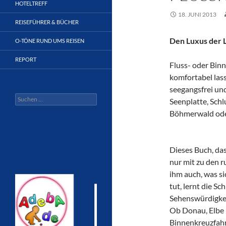
HOTELTREFF
18. JUNI 2013
REISEFÜHRER & BÜCHER
Den Luxus der 
O-TÖNE RUND UMS REISEN
REPORT
Fluss- oder Bin
komfortabel lasse
seegangsfrei un
Suchen
Seenplatte, Schl
nach:
Böhmerwald ode
Dieses Buch, das
nur mit zu den 
ihm auch, was s
tut, lernt die S
Sehenswürdigkei
Ob Donau, Elbe 
Binnenkreuzfahr