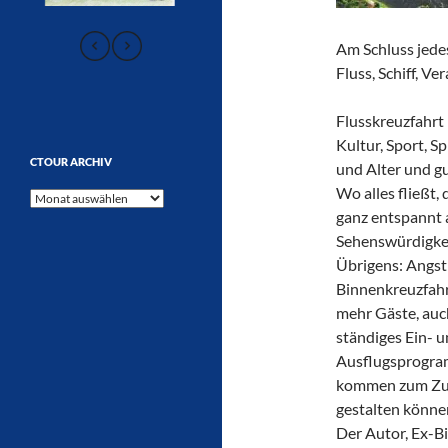
Am Schluss jedes
Fluss, Schiff, V
Flusskreuzfahrt 
Kultur, Sport, S
CTOUR ARCHIV
und Alter und gu
Wo alles fließt, 
CTOUR
ganz entspannt a
Archiv
Sehenswürdigkei
Übrigens: Angst
Binnenkreuzfahr
mehr Gäste, auch
ständiges Ein- u
Ausflugsprogram
kommen zum Zug
gestalten könne
Der Autor, Ex-B