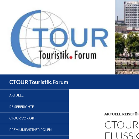
Zum
Inhalt
springen
Suchen
CTOUR Touristik.Forum
AKTUELL
REISEBERICHTE
AKTUELL
,
REISEFÜ
CTOUR VOR ORT
CTOUR-
PREMIUMPARTNER POLEN
FLUSS