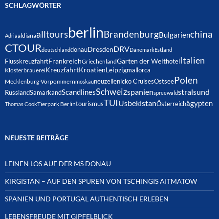
SCHLAGWÖRTER
berlin
alltours
Brandenburg
china
Bulgarien
Adria
aldiana
CTOUR
DRV
Dresden
donau
deutschland
Dänemark
Estland
Italien
Frankreich
Gärten der Welt
Flusskreuzfahrt
hotel
Griechenland
Kreuzfahrt
Kroatien
Leipzig
mallorca
Klosterbrauerei
Polen
neuzelle
nicko Cruises
Ostsee
Mecklenburg-Vorpommern
moskau
Schweiz
spanien
Scandlines
stralsund
Russland
Samarkand
spreewald
TUI
Usbekistan
ägypten
Österreich
tourismus
Thomas Cook
Tierpark Berlin
NEUESTE BEITRÄGE
LEINEN LOS AUF DER MS DONAU
KIRGISTAN – AUF DEN SPUREN VON TSCHINGIS AITMATOW
SPANIEN UND PORTUGAL AUTHENTISCH ERLEBEN
LEBENSFREUDE MIT GIPFELBLICK