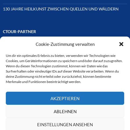
130 JAHRE HEILKUNST ZWISCHEN QUELLEN UND WÄLDERN
CTOUR-PARTNER
Cookie-Zustimmung verwalten
Unsere Reisejournalisten-Vereinigung ist über Mitglieder und
Ehrenmitglieder auf unterschiedliche Weise mit
ausgewählten Partnern der Medien- und Tourismusbranche
Um dir ein optimales Erlebnis zu bieten, verwenden wir Technologien wie
verbunden. Hier eine
Cookies, um Geräteinformationen zu speichern und/oder darauf zuzugreifen.
Auswahl der Online-Plattformen:
Wenn du diesen Technologien zustimmst, können wir Daten wie das
Surfverhalten oder eindeutige IDs auf dieser Website verarbeiten. Wenn du
deine Zustimmung nicht erteilst oder zurückziehst, können bestimmte
Merkmale und Funktionen beeinträchtigt werden.
CTOUR
AKZEPTIEREN
CTOUR der Club der Tourismus-Journalisten. Wir freuen uns immer
über Anfragen von neuen Mitgliedern. Nehmen Sie bei Interesse über
das Kontaktformular Kontakt zu uns auf. CTOUR über 30 Jahre im
ABLEHNEN
Dienst des Reisejournalismus.
EINSTELLUNGEN ANSEHEN