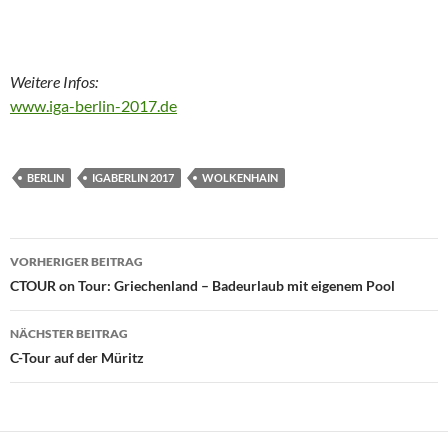
Weitere Infos:
www.iga-berlin-2017.de
BERLIN
IGABERLIN 2017
WOLKENHAIN
Beitragsnavigation
VORHERIGER BEITRAG
CTOUR on Tour: Griechenland – Badeurlaub mit eigenem Pool
NÄCHSTER BEITRAG
C-Tour auf der Müritz