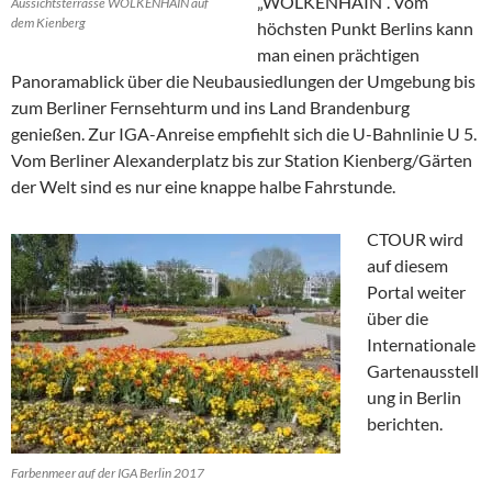
„WOLKENHAIN“. Vom
Aussichtsterrasse WOLKENHAIN auf
dem Kienberg
höchsten Punkt Berlins kann
man einen prächtigen
Panoramablick über die Neubausiedlungen der Umgebung bis
zum Berliner Fernsehturm und ins Land Brandenburg
genießen. Zur IGA-Anreise empfiehlt sich die U-Bahnlinie U 5.
Vom Berliner Alexanderplatz bis zur Station Kienberg/Gärten
der Welt sind es nur eine knappe halbe Fahrstunde.
CTOUR wird
auf diesem
Portal weiter
über die
Internationale
Gartenausstell
ung in Berlin
berichten.
Farbenmeer auf der IGA Berlin 2017