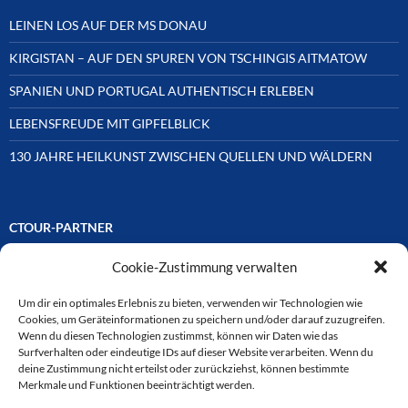
LEINEN LOS AUF DER MS DONAU
KIRGISTAN – AUF DEN SPUREN VON TSCHINGIS AITMATOW
SPANIEN UND PORTUGAL AUTHENTISCH ERLEBEN
LEBENSFREUDE MIT GIPFELBLICK
130 JAHRE HEILKUNST ZWISCHEN QUELLEN UND WÄLDERN
CTOUR-PARTNER
Cookie-Zustimmung verwalten
Unsere Reisejournalisten-Vereinigung ist über Mitglieder und
Ehrenmitglieder auf unterschiedliche Weise mit
ausgewählten Partnern der Medien- und Tourismusbranche
Um dir ein optimales Erlebnis zu bieten, verwenden wir Technologien wie
verbunden. Hier eine
Cookies, um Geräteinformationen zu speichern und/oder darauf zuzugreifen.
Auswahl der Online-Plattformen:
Wenn du diesen Technologien zustimmst, können wir Daten wie das
Surfverhalten oder eindeutige IDs auf dieser Website verarbeiten. Wenn du
deine Zustimmung nicht erteilst oder zurückziehst, können bestimmte
Merkmale und Funktionen beeinträchtigt werden.
CTOUR