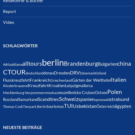
Reiseführer & Bücher
Report
Video
SCHLAGWÖRTER
berlin
alltours
Brandenburg
china
Bulgarien
Adria
aldiana
CTOUR
DRV
Dresden
donau
deutschland
Dänemark
Estland
Italien
Frankreich
Gärten der Welt
Flusskreuzfahrt
hotel
Griechenland
Kreuzfahrt
Kroatien
Leipzig
mallorca
Klosterbrauerei
Polen
neuzelle
nicko Cruises
Ostsee
Mecklenburg-Vorpommern
moskau
Schweiz
spanien
Scandlines
stralsund
Russland
Samarkand
spreewald
TUI
Usbekistan
ägypten
Österreich
tourismus
Thomas Cook
Tierpark Berlin
NEUESTE BEITRÄGE