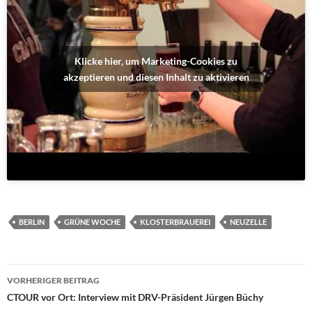
Klicke hier, um Marketing-Cookies zu
akzeptieren und diesen Inhalt zu aktivieren
BERLIN
GRÜNE WOCHE
KLOSTERBRAUEREI
NEUZELLE
Beitragsnavigation
VORHERIGER BEITRAG
CTOUR vor Ort: Interview mit DRV-Präsident Jürgen Büchy