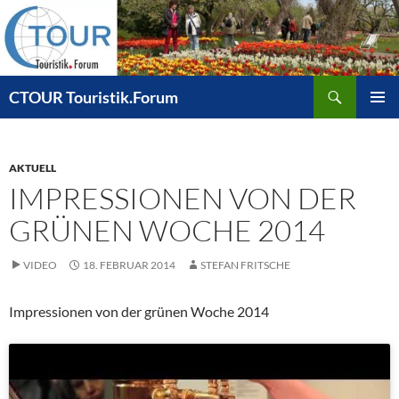
Zum
Inhalt
springen
Suchen
CTOUR Touristik.Forum
PRIMÄR
MENÜ
AKTUELL
IMPRESSIONEN VON DER
GRÜNEN WOCHE 2014
VIDEO
18. FEBRUAR 2014
STEFAN FRITSCHE
Impressionen von der grünen Woche 2014