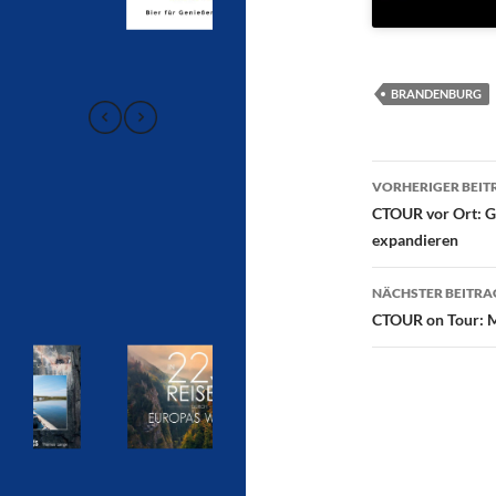
BRANDENBURG
Beitragsn
VORHERIGER BEIT
CTOUR vor Ort: Gr
expandieren
NÄCHSTER BEITRA
CTOUR on Tour: Ma