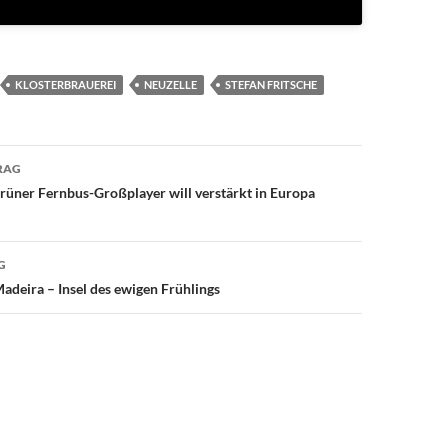
KLOSTERBRAUEREI
NEUZELLE
STEFAN FRITSCHE
avigation
RAG
üner Fernbus-Großplayer will verstärkt in Europa
G
deira – Insel des ewigen Frühlings