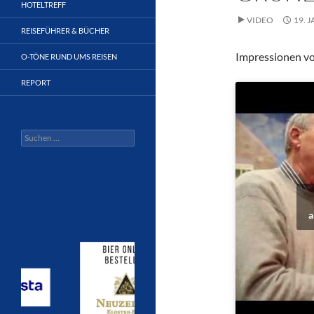
HOTELTREFF
VIDEO
19. 
REISEFÜHRER & BÜCHER
Impressionen v
O-TÖNE RUND UMS REISEN
REPORT
Suchen
nach:
a