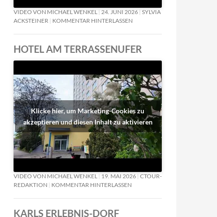
VIDEO VON MICHAEL WENKEL
24. JUNI 2026
SYLVIA
ACKSTEINER
KOMMENTAR HINTERLASSEN
HOTEL AM TERRASSENUFER
Klicke hier, um Marketing-Cookies zu
akzeptieren und diesen Inhalt zu aktivieren
VIDEO VON MICHAEL WENKEL
19. MAI 2026
CTOUR-
REDAKTION
KOMMENTAR HINTERLASSEN
KARLS ERLEBNIS-DORF