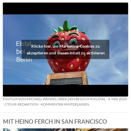
Klicke hier, um Marketing-Cookies zu
akzeptieren und diesen Inhalt zu aktivieren
EIN FILM VON MICHAEL WENKEL ÜBER DEN BESUCH IN ELSTAL
4. MAI 2026
CTOUR-REDAKTION
KOMMENTAR HINTERLASSEN
MIT HEINO FERCH IN SAN FRANCISCO