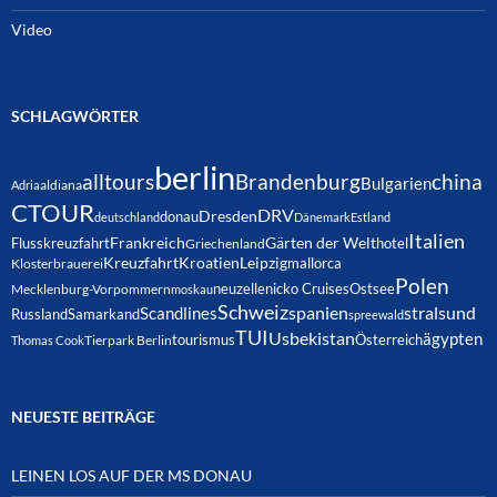
Video
SCHLAGWÖRTER
berlin
alltours
Brandenburg
china
Bulgarien
Adria
aldiana
CTOUR
DRV
Dresden
donau
deutschland
Dänemark
Estland
Italien
Frankreich
Gärten der Welt
Flusskreuzfahrt
hotel
Griechenland
Kreuzfahrt
Kroatien
Leipzig
mallorca
Klosterbrauerei
Polen
neuzelle
nicko Cruises
Ostsee
Mecklenburg-Vorpommern
moskau
Schweiz
spanien
Scandlines
stralsund
Russland
Samarkand
spreewald
TUI
Usbekistan
ägypten
Österreich
tourismus
Thomas Cook
Tierpark Berlin
NEUESTE BEITRÄGE
LEINEN LOS AUF DER MS DONAU