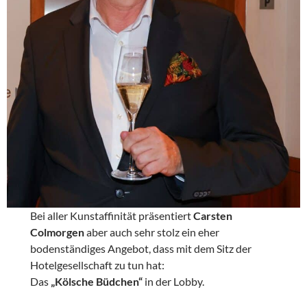
Bei aller Kunstaffinität präsentiert
Carsten
Colmorgen
aber auch sehr stolz ein eher
bodenständiges Angebot, dass mit dem Sitz der
Hotelgesellschaft zu tun hat:
Das
„Kölsche Büdchen“
in der Lobby.