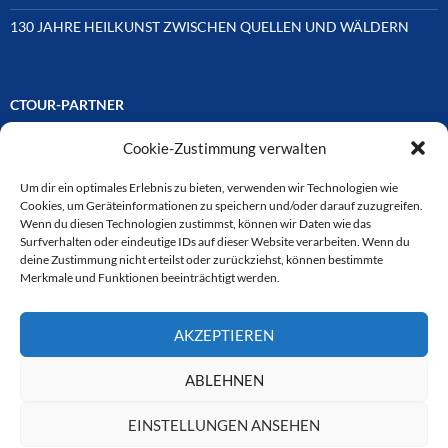
130 JAHRE HEILKUNST ZWISCHEN QUELLEN UND WÄLDERN
CTOUR-PARTNER
Cookie-Zustimmung verwalten
Unsere Reisejournalisten-Vereinigung ist über Mitglieder und
Ehrenmitglieder auf unterschiedliche Weise mit
ausgewählten Partnern der Medien- und Tourismusbranche
Um dir ein optimales Erlebnis zu bieten, verwenden wir Technologien wie
verbunden. Hier eine
Cookies, um Geräteinformationen zu speichern und/oder darauf zuzugreifen.
Auswahl der Online-Plattformen:
Wenn du diesen Technologien zustimmst, können wir Daten wie das
Surfverhalten oder eindeutige IDs auf dieser Website verarbeiten. Wenn du
deine Zustimmung nicht erteilst oder zurückziehst, können bestimmte
Merkmale und Funktionen beeinträchtigt werden.
CTOUR
AKZEPTIEREN
CTOUR der Club der Tourismus-Journalisten. Wir freuen uns immer
über Anfragen von neuen Mitgliedern. Nehmen Sie bei Interesse über
das Kontaktformular Kontakt zu uns auf. CTOUR über 30 Jahre im
ABLEHNEN
Dienst des Reisejournalismus.
EINSTELLUNGEN ANSEHEN