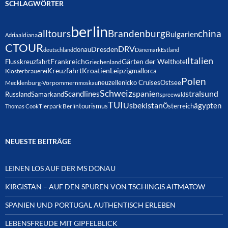
SCHLAGWÖRTER
berlin
alltours
Brandenburg
china
Bulgarien
Adria
aldiana
CTOUR
DRV
Dresden
donau
deutschland
Dänemark
Estland
Italien
Frankreich
Gärten der Welt
Flusskreuzfahrt
hotel
Griechenland
Kreuzfahrt
Kroatien
Leipzig
mallorca
Klosterbrauerei
Polen
neuzelle
nicko Cruises
Ostsee
Mecklenburg-Vorpommern
moskau
Schweiz
spanien
Scandlines
stralsund
Russland
Samarkand
spreewald
TUI
Usbekistan
ägypten
Österreich
tourismus
Thomas Cook
Tierpark Berlin
NEUESTE BEITRÄGE
LEINEN LOS AUF DER MS DONAU
KIRGISTAN – AUF DEN SPUREN VON TSCHINGIS AITMATOW
SPANIEN UND PORTUGAL AUTHENTISCH ERLEBEN
LEBENSFREUDE MIT GIPFELBLICK