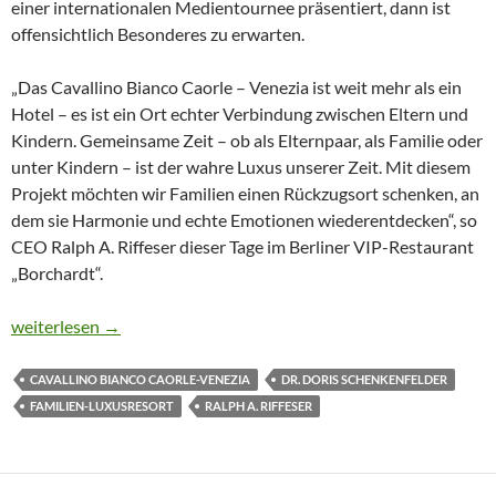
einer internationalen Medientournee präsentiert, dann ist
offensichtlich Besonderes zu erwarten.
„Das Cavallino Bianco Caorle – Venezia ist weit mehr als ein
Hotel – es ist ein Ort echter Verbindung zwischen Eltern und
Kindern. Gemeinsame Zeit – ob als Elternpaar, als Familie oder
unter Kindern – ist der wahre Luxus unserer Zeit. Mit diesem
Projekt möchten wir Familien einen Rückzugsort schenken, an
dem sie Harmonie und echte Emotionen wiederentdecken“, so
CEO Ralph A. Riffeser dieser Tage im Berliner VIP-Restaurant
„Borchardt“.
VON DEN DOLOMITEN AN DIE ADRIA: CAVALLINO BIANCO
weiterlesen
→
CAVALLINO BIANCO CAORLE-VENEZIA
DR. DORIS SCHENKENFELDER
FAMILIEN-LUXUSRESORT
RALPH A. RIFFESER