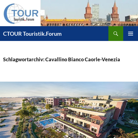
Zum
Inhalt
springen
Suchen
CTOUR Touristik.Forum
PRIMÄR
MENÜ
Schlagwortarchiv: Cavallino Bianco Caorle-Venezia