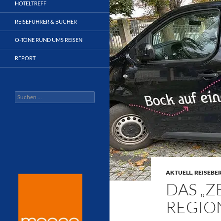
HOTELTREFF
REISEFÜHRER & BÜCHER
O-TÖNE RUND UMS REISEN
REPORT
Suchen
nach:
AKTUELL
,
REISEBE
DAS „
REGIO