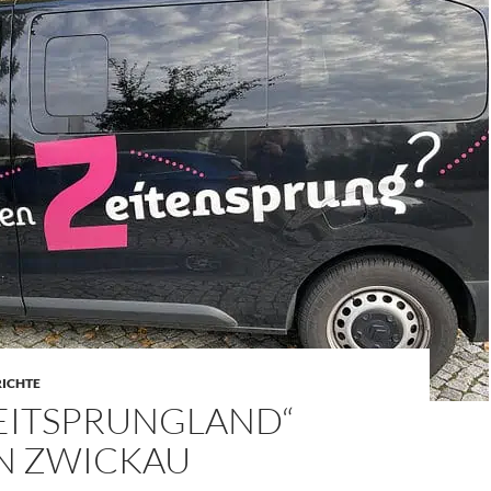
RICHTE
ZEITSPRUNGLAND“
N ZWICKAU