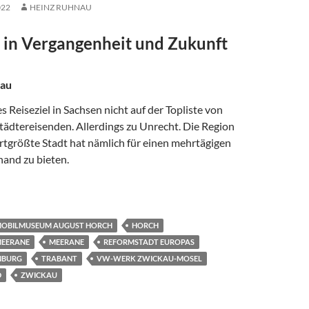
022
HEINZ RUHNAU
e in Vergangenheit und Zukunft
nau
s Reiseziel in Sachsen nicht auf der Topliste von
tädtereisenden. Allerdings zu Unrecht. Die Region
rtgrößte Stadt hat nämlich für einen mehrtägigen
hand zu bieten.
UNGLAND“ REGION ZWICKAU
OBILMUSEUM AUGUST HORCH
HORCH
MEERANE
MEERANE
REFORMSTADT EUROPAS
NBURG
TRABANT
VW-WERK ZWICKAU-MOSEL
D
ZWICKAU