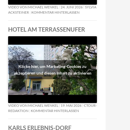
VIDEO VON MICHAEL WENKEL
24. JUNI 2026
SYLVIA
ACKSTEINER
KOMMENTAR HINTERLASSEN
HOTEL AM TERRASSENUFER
Klicke hier, um Marketing-Cookies zu
akzeptieren und diesen Inhalt zu aktivieren
VIDEO VON MICHAEL WENKEL
19. MAI 2026
CTOUR-
REDAKTION
KOMMENTAR HINTERLASSEN
KARLS ERLEBNIS-DORF