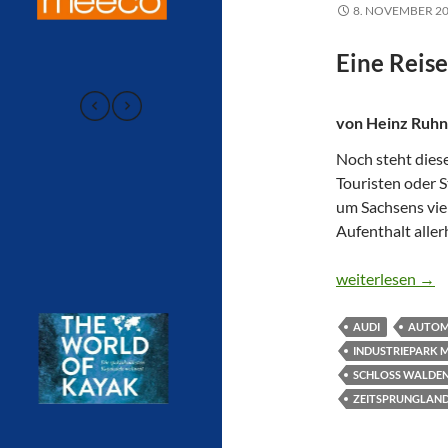
8. NOVEMBER 2
Eine Reis
von Heinz Ruh
Noch steht diese
Touristen oder S
um Sachsens vie
Aufenthalt aller
DAS „ZEITSPR
weiterlesen
→
AUDI
AUTOM
INDUSTRIEPARK 
SCHLOSS WALDE
ZEITSPRUNGLAN