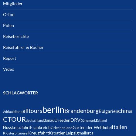
Mitglieder
O-Ton
Polen
Reiseberichte
Reiseführer & Bücher
Report
Video
SCHLAGWÖRTER
berlin
alltours
Brandenburg
china
Bulgarien
Adria
aldiana
CTOUR
DRV
Dresden
donau
deutschland
Dänemark
Estland
Italien
Frankreich
Gärten der Welt
Flusskreuzfahrt
hotel
Griechenland
Kreuzfahrt
Kroatien
Leipzig
mallorca
Klosterbrauerei