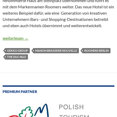
renommierte Haus am Steinplatz übernommen und führt es
mit dem Markennamen Roomers weiter. Das neue Hotel ist ein
weiteres Beispiel dafür, wie eine Generation von kreativen
Unternehmern Bars- und Shopping-Destinationen betreibt
und eben auch Hotels übernimmt und weiterentwickelt.
ROOMERS BERLIN – LUXUS UND CHARME IN EINEM LEGE
weiterlesen
→
GEKKO GROUP
MANON BRASSERIE NOUVELLE
ROOMERS BERLIN
THE DUC NGO
PREMIUM PARTNER