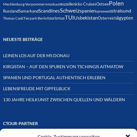
Polen
neuzelle
nicko Cruises
Ostsee
Mecklenburg-Vorpommern
moskau
Schweiz
spanien
Scandlines
stralsund
Russland
Samarkand
spreewald
TUI
Usbekistan
ägypten
Österreich
tourismus
Thomas Cook
Tierpark Berlin
NEUESTE BEITRÄGE
LEINEN LOS AUF DER MS DONAU
KIRGISTAN – AUF DEN SPUREN VON TSCHINGIS AITMATOW
SPANIEN UND PORTUGAL AUTHENTISCH ERLEBEN
LEBENSFREUDE MIT GIPFELBLICK
130 JAHRE HEILKUNST ZWISCHEN QUELLEN UND WÄLDERN
CTOUR-PARTNER
Cookie-Zustimmung verwalten