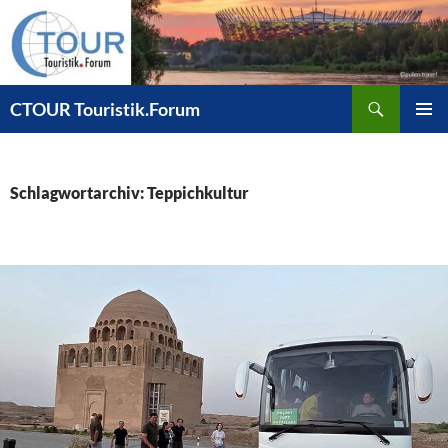
Zum
Inhalt
springen
Suchen
CTOUR Touristik.Forum
PRIMÄR
MENÜ
Schlagwortarchiv: Teppichkultur