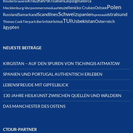
Kreuzfahrt
Kroatien
Leipzig
mallorca
Klosterbrauerei
Polen
neuzelle
nicko Cruises
Ostsee
Mecklenburg-Vorpommern
moskau
Schweiz
spanien
Scandlines
stralsund
Russland
Samarkand
spreewald
TUI
Usbekistan
Österreich
tourismus
Thomas Cook
Tierpark Berlin
ägypten
NEUESTE BEITRÄGE
KIRGISTAN – AUF DEN SPUREN VON TSCHINGIS AITMATOW
SPANIEN UND PORTUGAL AUTHENTISCH ERLEBEN
LEBENSFREUDE MIT GIPFELBLICK
130 JAHRE HEILKUNST ZWISCHEN QUELLEN UND WÄLDERN
DAS MANCHESTER DES OSTENS
CTOUR-PARTNER