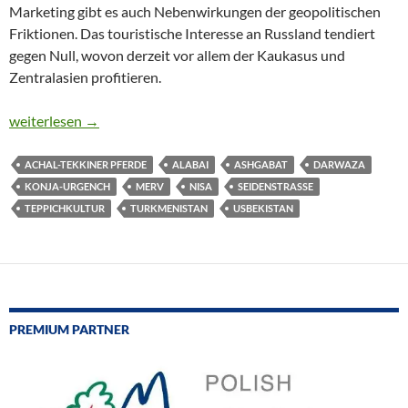
Marketing gibt es auch Nebenwirkungen der geopolitischen
Friktionen. Das touristische Interesse an Russland tendiert
gegen Null, wovon derzeit vor allem der Kaukasus und
Zentralasien profitieren.
TURKMENISTAN – DAS SEHR VERSCHLOSSENE LAND WIRB
weiterlesen
→
ACHAL-TEKKINER PFERDE
ALABAI
ASHGABAT
DARWAZA
KONJA-URGENCH
MERV
NISA
SEIDENSTRASSE
TEPPICHKULTUR
TURKMENISTAN
USBEKISTAN
PREMIUM PARTNER