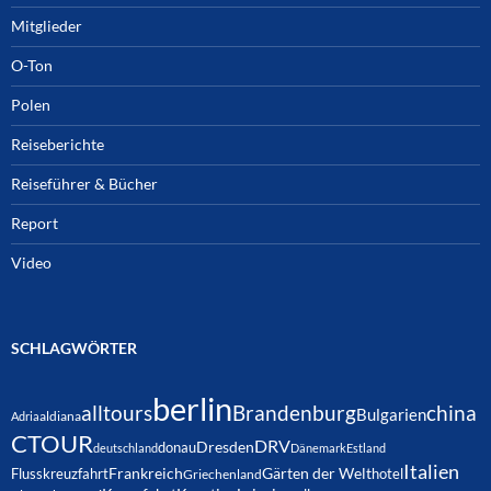
Mitglieder
O-Ton
Polen
Reiseberichte
Reiseführer & Bücher
Report
Video
SCHLAGWÖRTER
berlin
alltours
Brandenburg
china
Bulgarien
Adria
aldiana
CTOUR
DRV
Dresden
donau
deutschland
Dänemark
Estland
Italien
Frankreich
Gärten der Welt
Flusskreuzfahrt
hotel
Griechenland