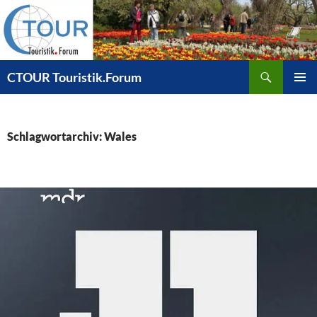
Zum
Inhalt
springen
Suchen
CTOUR Touristik.Forum
PRIMÄR
MENÜ
Schlagwortarchiv: Wales