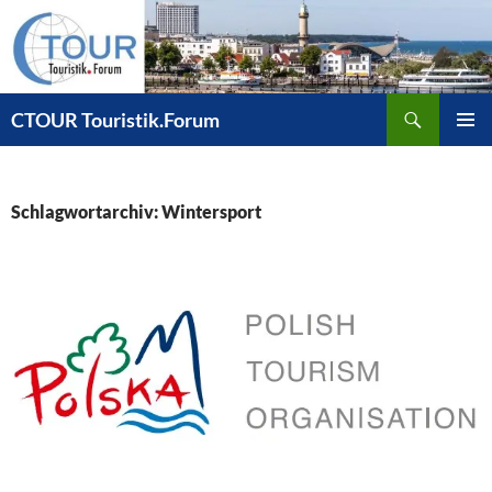
Zum
Inhalt
springen
Suchen
CTOUR Touristik.Forum
PRIMÄR
MENÜ
Schlagwortarchiv: Wintersport