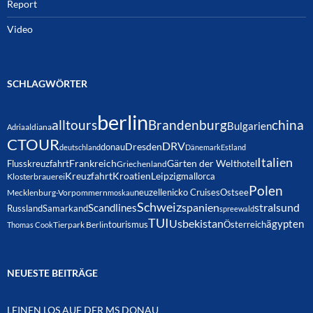
Report
Video
SCHLAGWÖRTER
berlin
alltours
Brandenburg
china
Bulgarien
Adria
aldiana
CTOUR
DRV
Dresden
donau
deutschland
Dänemark
Estland
Italien
Frankreich
Gärten der Welt
Flusskreuzfahrt
hotel
Griechenland
Kreuzfahrt
Kroatien
Leipzig
mallorca
Klosterbrauerei
Polen
neuzelle
nicko Cruises
Ostsee
Mecklenburg-Vorpommern
moskau
Schweiz
spanien
Scandlines
stralsund
Russland
Samarkand
spreewald
TUI
Usbekistan
ägypten
Österreich
tourismus
Thomas Cook
Tierpark Berlin
NEUESTE BEITRÄGE
LEINEN LOS AUF DER MS DONAU