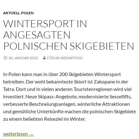
AKTUELL
,
POLEN
WINTERSPORT IN
ANGESAGTEN
POLNISCHEN SKIGEBIETEN
30. JANUAR 2025
CTOUR-REDAKTION
In Polen kann man in über 200 Skigebieten Wintersport
betreiben. Der wohl bekannteste Skiort ist Zakopane in der
Tatra. Dort und in vielen anderen Touristenregionen wird viel
investiert. Neue Skipass-Angebote, modernisierte Sessellifts,
verbesserte Beschneiungsanlagen, winterliche Attraktionen
und gemütliche Unterkünfte machen die polnischen Skigebiete
zu einem beliebten Reiseziel im Winter.
WINTERSPORT IN ANGESAGTEN POLNISCHEN SKIGEBIETE
weiterlesen
→