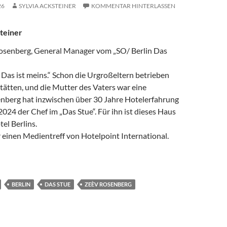
26
SYLVIA ACKSTEINER
KOMMENTAR HINTERLASSEN
teiner
osenberg, General Manager vom „SO/ Berlin Das
 Das ist meins.“ Schon die Urgroßeltern betrieben
ätten, und die Mutter des Vaters war eine
nberg hat inzwischen über 30 Jahre Hotelerfahrung
 2024 der Chef im „Das Stue“. Für ihn ist dieses Haus
el Berlins.
 einen Medientreff von Hotelpoint International.
HOTEL-GEN IN MIR
BERLIN
DAS STUE
ZEÈV ROSENBERG