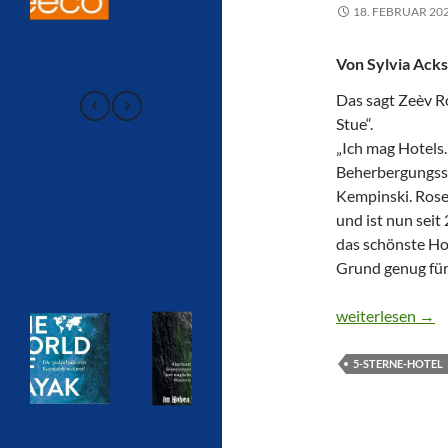
18. FEBRUAR 20
Von Sylvia Acks
Das sagt Zeèv R
Stue“.
„Ich mag Hotels.
Beherbergungsst
Kempinski. Rose
und ist nun seit
das schönste Hot
Grund genug für
ICH HABE EIN 
weiterlesen
→
5-STERNE-HOTEL