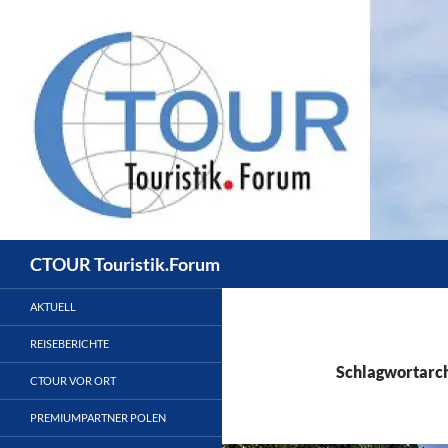
Zum
Inhalt
springen
Suchen
CTOUR Touristik.Forum
AKTUELL
REISEBERICHTE
Schlagwortarch
CTOUR VOR ORT
PREMIUMPARTNER POLEN