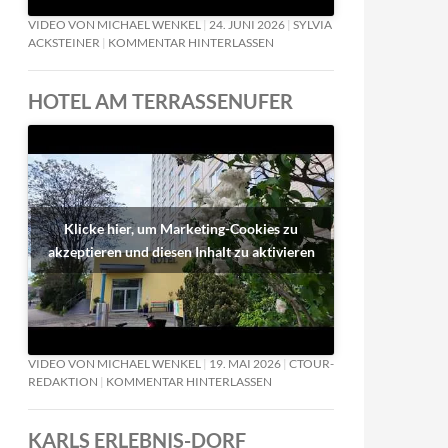
VIDEO VON MICHAEL WENKEL
24. JUNI 2026
SYLVIA
ACKSTEINER
KOMMENTAR HINTERLASSEN
HOTEL AM TERRASSENUFER
Klicke hier, um Marketing-Cookies zu
akzeptieren und diesen Inhalt zu aktivieren
VIDEO VON MICHAEL WENKEL
19. MAI 2026
CTOUR-
REDAKTION
KOMMENTAR HINTERLASSEN
KARLS ERLEBNIS-DORF