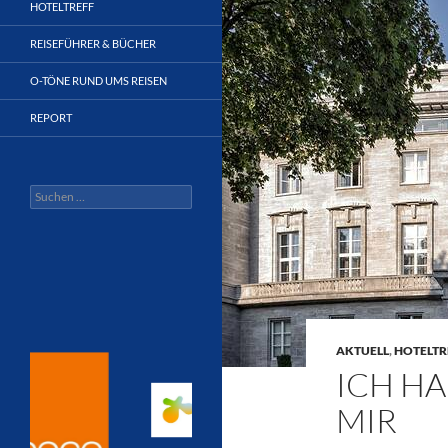
HOTELTREFF
REISEFÜHRER & BÜCHER
O-TÖNE RUND UMS REISEN
REPORT
Suchen
nach:
AKTUELL
,
HOTELTR
ICH HA
MIR