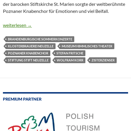
der barocken Stiftskirche St. Marien sorgte der weltberühmte
Poznaner Knabenchor für Emotionen und viel Beifall.
POZNANER KNABENCHOR IN BRANDENBURGS BAROCKWU
weiterlesen
→
BRANDENBURGISCHE SOMMERKONZERTE
KLOSTERBRAUEREI NEUZELLE
MUSEUM HIMMLISCHES THEATER
POZNANER KNABENCHOR
STEFAN FRITSCHE
STIFTUNG STIFT NEUZELLE
WOLFRAM KORR
ZISTERZIENSER
PREMIUM PARTNER