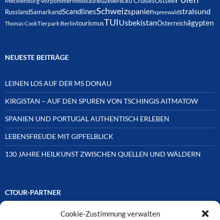
neuzelle
nicko Cruises
Ostsee
Mecklenburg-Vorpommern
moskau
Schweiz
spanien
Scandlines
stralsund
Russland
Samarkand
spreewald
TUI
Usbekistan
ägypten
Österreich
tourismus
Thomas Cook
Tierpark Berlin
NEUESTE BEITRÄGE
LEINEN LOS AUF DER MS DONAU
KIRGISTAN – AUF DEN SPUREN VON TSCHINGIS AITMATOW
SPANIEN UND PORTUGAL AUTHENTISCH ERLEBEN
LEBENSFREUDE MIT GIPFELBLICK
130 JAHRE HEILKUNST ZWISCHEN QUELLEN UND WÄLDERN
CTOUR-PARTNER
Cookie-Zustimmung verwalten
Unsere Reisejournalisten-Vereinigung ist über Mitglieder und