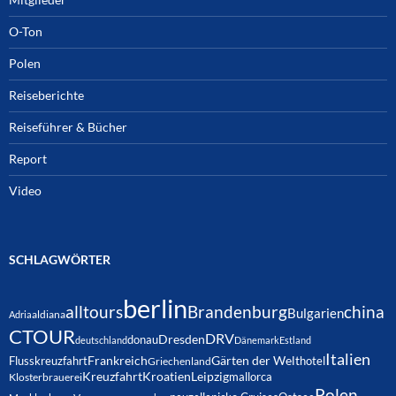
O-Ton
Polen
Reiseberichte
Reiseführer & Bücher
Report
Video
SCHLAGWÖRTER
berlin
alltours
Brandenburg
china
Bulgarien
Adria
aldiana
CTOUR
DRV
Dresden
donau
deutschland
Dänemark
Estland
Italien
Frankreich
Gärten der Welt
Flusskreuzfahrt
hotel
Griechenland
Kreuzfahrt
Kroatien
Leipzig
mallorca
Klosterbrauerei
Polen