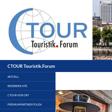
Zum
Inhalt
springen
Suchen
CTOUR Touristik.Forum
AKTUELL
REISEBERICHTE
CTOUR VOR ORT
PREMIUMPARTNER POLEN