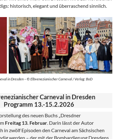
gs: historisch, elegant und überraschend sinnlich.
eval in Dresden – © Elbvenezianischer Carneval / Verlag: BoD
venezianischer Carneval in Dresden
Programm 13.-15.2.2026
 Vorstellung des neuen Buchs „Dresdner
 am
Freitag 13. Februar
. Darin lässt der Autor
 in zwölf Episoden den Carneval am Sächsischen
ndig werden – der mit der Bombardierung Dresdens