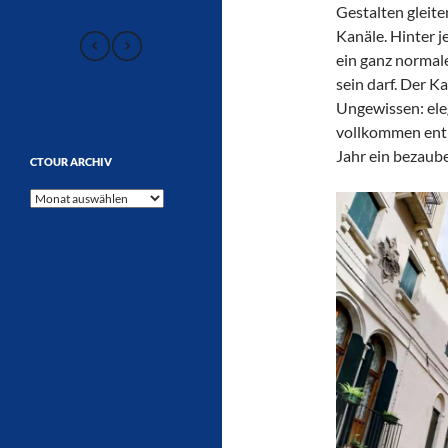
Gestalten gleite
Kanäle. Hinter j
ein ganz normal
sein darf. Der K
Ungewissen: eleg
vollkommen entr
Jahr ein bezaube
CTOUR ARCHIV
CTOUR
Archiv