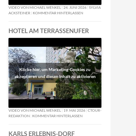
VIDEO VON MICHAEL WENKEL
24. JUNI 2026
SYLVIA
ACKSTEINER
KOMMENTAR HINTERLASSEN
HOTEL AM TERRASSENUFER
Klicke hier, um Marketing-Cookies zu
akzeptieren und diesen Inhalt zu aktivieren
VIDEO VON MICHAEL WENKEL
19. MAI 2026
CTOUR-
REDAKTION
KOMMENTAR HINTERLASSEN
KARLS ERLEBNIS-DORF