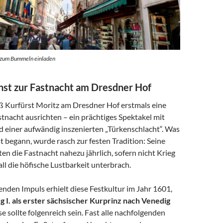
e zum Bummeln einladen
nst zur Fastnacht am Dresdner Hof
eß Kurfürst Moritz am Dresdner Hof erstmals eine
stnacht ausrichten – ein prächtiges Spektakel mit
d einer aufwändig inszenierten „Türkenschlacht“. Was
st begann, wurde rasch zur festen Tradition: Seine
ten die Fastnacht nahezu jährlich, sofern nicht Krieg
all die höfische Lustbarkeit unterbrach.
nden Impuls erhielt diese Festkultur im Jahr 1601,
 I. als erster sächsischer Kurprinz nach Venedig
se sollte folgenreich sein. Fast alle nachfolgenden