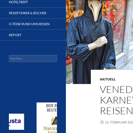
HOTELTREFF
REISEFÜHRER & BÜCHER
O-TÖNE RUND UMS REISEN
REPORT
Suchen
nach:
AKTUELL
VENEDI
KARNE
REISE
12. FEBRUAR 20