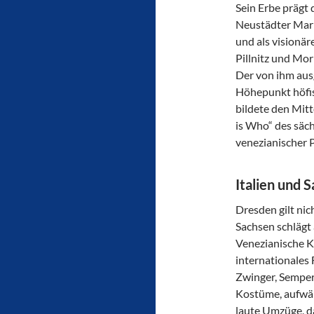
Sein Erbe prägt 
Neustädter Mar
und als visionär
Pillnitz und Mor
Der von ihm ausg
Höhepunkt höfisc
bildete den Mitt
is Who“ des säc
venezianischer 
Italien und 
Dresden gilt nic
Sachsen schlägt 
Venezianische K
internationales 
Zwinger, Semper
Kostüme, aufwän
laute Umzüge, d