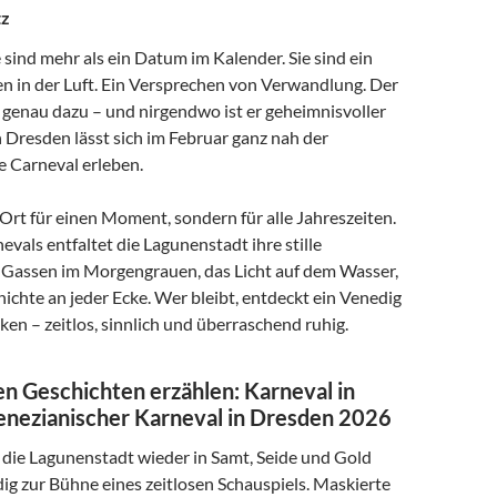
tz
e sind mehr als ein Datum im Kalender. Sie sind ein
ren in der Luft. Ein Versprechen von Verwandlung. Der
 genau dazu – und nirgendwo ist er geheimnisvoller
In Dresden lässt sich im Februar ganz nah der
e Carneval erleben.
 Ort für einen Moment, sondern für alle Jahreszeiten.
evals entfaltet die Lagunenstadt ihre stille
e Gassen im Morgengrauen, das Licht auf dem Wasser,
chte an jeder Ecke. Wer bleibt, entdeckt ein Venedig
ken – zeitlos, sinnlich und überraschend ruhig.
 Geschichten erzählen: Karneval in
enezianischer Karneval in Dresden 2026
die Lagunenstadt wieder in Samt, Seide und Gold
dig zur Bühne eines zeitlosen Schauspiels. Maskierte