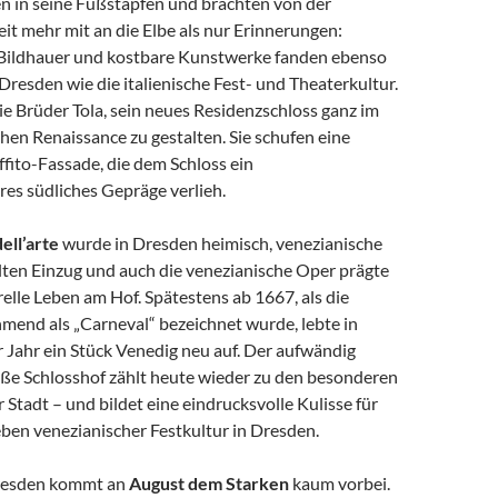
en in seine Fußstapfen und brachten von der
t mehr mit an die Elbe als nur Erinnerungen:
 Bildhauer und kostbare Kunstwerke fanden ebenso
resden wie die italienische Fest- und Theaterkultur.
ie Brüder Tola, sein neues Residenzschloss ganz im
schen Renaissance zu gestalten. Sie schufen eine
ffito-Fassade, die dem Schloss ein
es südliches Gepräge verlieh.
ll’arte
wurde in Dresden heimisch, venezianische
ten Einzug und auch die venezianische Oper prägte
relle Leben am Hof. Spätestens ab 1667, als die
mend als „Carneval“ bezeichnet wurde, lebte in
 Jahr ein Stück Venedig neu auf. Der aufwändig
oße Schlosshof zählt heute wieder zu den besonderen
 Stadt – und bildet eine eindrucksvolle Kulisse für
ben venezianischer Festkultur in Dresden.
Dresden kommt an
August dem Starken
kaum vorbei.