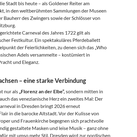
die Stadt bis heute – als Goldener Reiter am
kt, in den weltberühmten Sammlungen der Museen
er Bauherr des Zwingers sowie der Schlösser von
itzburg.
erichtete Carneval des Jahres 1722 gilt als
her Festkultur. Ein spektakuläres Pferdeballett
elpunkt der Feierlichkeiten, zu denen sich das „Who
hsischen Adels versammelte – kostümiert in
Pracht und Eleganz.
Sachsen – eine starke Verbindung
ht nur als
„Florenz an der Elbe“,
sondern mitten in
auch das venezianische Herz ein zweites Mal: Der
arneval in Dresden bringt 2026 erneut
Flair in die barocke Altstadt. Vor der Kulisse von
oper und Frauenkirche begegnen sich prachtvolle
dig gestaltete Masken und leise Musik – ganz ohne
afür mit umso mehr Stil. Dresden wird zur nordischen