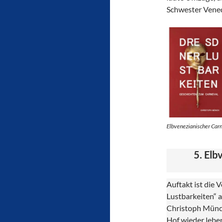
Schwester Venedi
Elbvenezianischer Carn
5. Elb
Auftakt ist die
Lustbarkeiten“
Christoph Münch
Hof wieder lebe