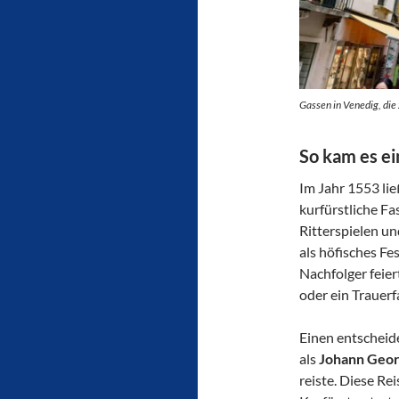
Gassen in Venedig, di
So kam es ei
Im Jahr 1553 li
kurfürstliche Fa
Ritterspielen un
als höfisches Fe
Nachfolger feier
oder ein Trauerf
Einen entscheide
als
Johann Georg
reiste. Diese Rei