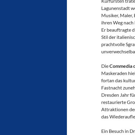
Kurfürsten trat
Lagunenstadt wei
Musiker, Maler,
ihren Weg nach D
Er beauftragte d
Stil der italieni
prachtvolle Sgra
unverwechselbar
Die
Commedia de
Maskeraden hiel
fortan das kultu
Fastnacht zuneh
Dresden Jahr für
restaurierte Gr
Attraktionen der
das Wiederaufle
Ein Besuch in 