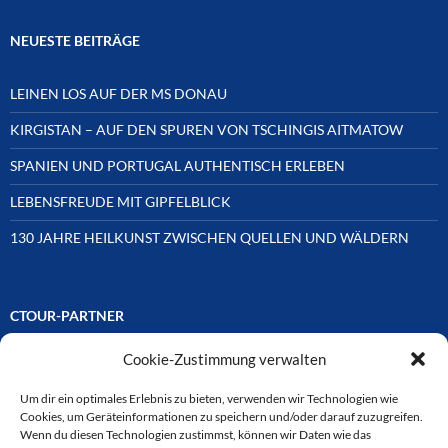
NEUESTE BEITRÄGE
LEINEN LOS AUF DER MS DONAU
KIRGISTAN – AUF DEN SPUREN VON TSCHINGIS AITMATOW
SPANIEN UND PORTUGAL AUTHENTISCH ERLEBEN
LEBENSFREUDE MIT GIPFELBLICK
130 JAHRE HEILKUNST ZWISCHEN QUELLEN UND WÄLDERN
CTOUR-PARTNER
Cookie-Zustimmung verwalten
Unsere Reisejournalisten-Vereinigung ist über Mitglieder und
Ehrenmitglieder auf unterschiedliche Weise mit
ausgewählten Partnern der Medien- und Tourismusbranche
Um dir ein optimales Erlebnis zu bieten, verwenden wir Technologien wie
verbunden. Hier eine
Cookies, um Geräteinformationen zu speichern und/oder darauf zuzugreifen.
Auswahl der Online-Plattformen:
Wenn du diesen Technologien zustimmst, können wir Daten wie das