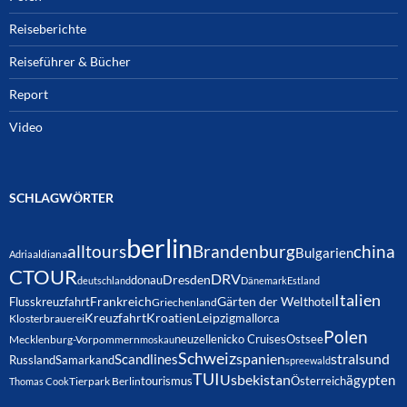
Reiseberichte
Reiseführer & Bücher
Report
Video
SCHLAGWÖRTER
berlin
alltours
Brandenburg
china
Bulgarien
Adria
aldiana
CTOUR
DRV
Dresden
donau
deutschland
Dänemark
Estland
Italien
Frankreich
Gärten der Welt
Flusskreuzfahrt
hotel
Griechenland
Kreuzfahrt
Kroatien
Leipzig
mallorca
Klosterbrauerei
Polen
neuzelle
nicko Cruises
Ostsee
Mecklenburg-Vorpommern
moskau
Schweiz
spanien
Scandlines
stralsund
Russland
Samarkand
spreewald
TUI
Usbekistan
ägypten
Österreich
tourismus
Thomas Cook
Tierpark Berlin