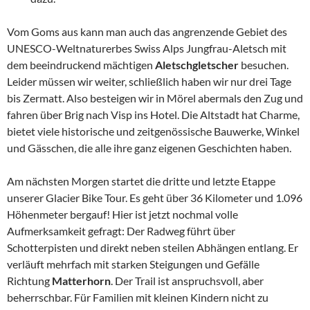
Vom Goms aus kann man auch das angrenzende Gebiet des
UNESCO-Weltnaturerbes Swiss Alps Jungfrau-Aletsch mit
dem beeindruckend mächtigen
Aletschgletscher
besuchen.
Leider müssen wir weiter, schließlich haben wir nur drei Tage
bis Zermatt. Also besteigen wir in Mörel abermals den Zug und
fahren über Brig nach Visp ins Hotel. Die Altstadt hat Charme,
bietet viele historische und zeitgenössische Bauwerke, Winkel
und Gässchen, die alle ihre ganz eigenen Geschichten haben.
Am nächsten Morgen startet die dritte und letzte Etappe
unserer Glacier Bike Tour. Es geht über 36 Kilometer und 1.096
Höhenmeter bergauf! Hier ist jetzt nochmal volle
Aufmerksamkeit gefragt: Der Radweg führt über
Schotterpisten und direkt neben steilen Abhängen entlang. Er
verläuft mehrfach mit starken Steigungen und Gefälle
Richtung
Matterhorn
. Der Trail ist anspruchsvoll, aber
beherrschbar. Für Familien mit kleinen Kindern nicht zu