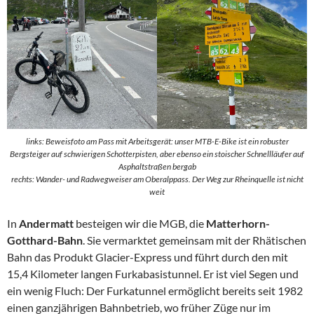
links:
Beweisfoto am Pass mit Arbeitsgerät: unser MTB-E-Bike ist ein robuster
Bergsteiger auf schwierigen Schotterpisten, aber ebenso ein stoischer Schnellläufer auf
Asphaltstraßen bergab
rechts: Wander- und Radwegweiser am Oberalppass. Der Weg zur Rheinquelle ist nicht
weit
In
Andermatt
besteigen wir die MGB, die
Matterhorn-
Gotthard-Bahn
. Sie vermarktet gemeinsam mit der Rhätischen
Bahn das Produkt Glacier-Express und führt durch den mit
15,4 Kilometer langen Furkabasistunnel. Er ist viel Segen und
ein wenig Fluch: Der Furkatunnel ermöglicht bereits seit 1982
einen ganzjährigen Bahnbetrieb, wo früher Züge nur im