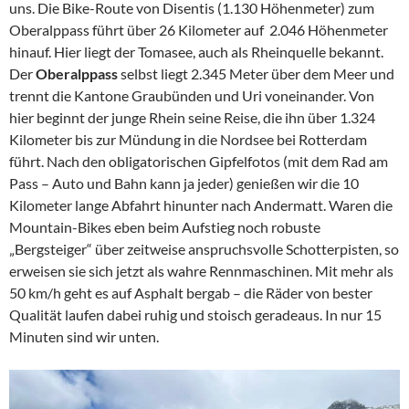
uns. Die Bike-Route von Disentis (1.130 Höhenmeter) zum
Oberalppass führt über 26 Kilometer auf 2.046 Höhenmeter
hinauf. Hier liegt der Tomasee, auch als Rheinquelle bekannt.
Der
Oberalppass
selbst liegt 2.345 Meter über dem Meer und
trennt die Kantone Graubünden und Uri voneinander. Von
hier beginnt der junge Rhein seine Reise, die ihn über 1.324
Kilometer bis zur Mündung in die Nordsee bei Rotterdam
führt. Nach den obligatorischen Gipfelfotos (mit dem Rad am
Pass – Auto und Bahn kann ja jeder) genießen wir die 10
Kilometer lange Abfahrt hinunter nach Andermatt. Waren die
Mountain-Bikes eben beim Aufstieg noch robuste
„Bergsteiger“ über zeitweise anspruchsvolle Schotterpisten, so
erweisen sie sich jetzt als wahre Rennmaschinen. Mit mehr als
50 km/h geht es auf Asphalt bergab – die Räder von bester
Qualität laufen dabei ruhig und stoisch geradeaus. In nur 15
Minuten sind wir unten.