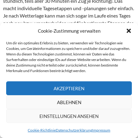
stündlich, teils aller 30 Minuten ein Zug je Richtung). Das
macht individuelle Tagesetappen und -planungen sehr einfach.
Je nach Wetterlage kann man sich sogar im Laufe eines Tages
noch neu bzw. umentscheiden und für bestimmte Etappen das
Rad oder den Zug zu nutzen. Wir haben insgesamt 187
Cookie-Zustimmung verwalten
Kilometer per Rad zurückgelegt, also rund zwei Drittel der
Um dir ein optimales Erlebnis zu bieten, verwenden wir Technologien wie
Bahnstrecke.
Cookies, um Geräteinformationen zu speichern und/oder darauf zuzugreifen.
Wenn du diesen Technologien zustimmst, können wir Daten wie das
In jedem Fall empfehlenswert ist die Nutzung eines „Swiss
Surfverhalten oder eindeutige IDs auf dieser Website verarbeiten. Wenn du
deine Zustimmung nicht erteilst oder zurückziehst, können bestimmte
Travel Pass“: erstens für die Bahnan- und -abreise nach St.
Merkmale und Funktionen beeinträchtigt werden.
Moritz bzw. Zermatt, zweitens für größtmögliche Flexibilität
entlang der Rad- und Glacierstrecke. Den Pass gibt es in
AKZEPTIEREN
verschiedensten Varianten – auch für 3, 4, 6, 8 oder 15 Tage –
entweder flexibel oder nacheinander nutzbar. Hier ist
ABLEHNEN
allerdings der Bike-Transport nicht inklusive, die Rad-
Tageskarte kostet 15 Franken. So individuell wie die Glacier
EINSTELLUNGEN ANSEHEN
Bike Tour sind in der Schweiz auch die tariflichen und die
Zugangebote. Hier wird von Familien über Gruppen bis hin
Cookie-Richtlinie
Datenschutzerklärung
Impressum
zum Einzeltouristen jeder glücklich.