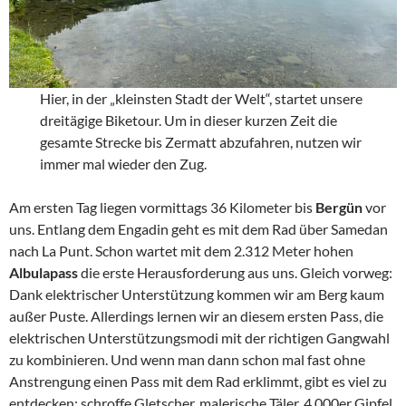
Hier, in der „kleinsten Stadt der Welt“, startet unsere
dreitägige Biketour. Um in dieser kurzen Zeit die
gesamte Strecke bis Zermatt abzufahren, nutzen wir
immer mal wieder den Zug.
Am ersten Tag liegen vormittags 36 Kilometer bis
Bergün
vor
uns. Entlang dem Engadin geht es mit dem Rad über Samedan
nach La Punt. Schon wartet mit dem 2.312 Meter hohen
Albulapass
die erste Herausforderung aus uns. Gleich vorweg:
Dank elektrischer Unterstützung kommen wir am Berg kaum
außer Puste. Allerdings lernen wir an diesem ersten Pass, die
elektrischen Unterstützungsmodi mit der richtigen Gangwahl
zu kombinieren. Und wenn man dann schon mal fast ohne
Anstrengung einen Pass mit dem Rad erklimmt, gibt es viel zu
entdecken: schroffe Gletscher, malerische Täler, 4.000er Gipfel.