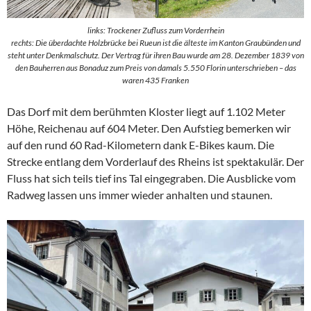
links: Trockener Zufluss zum Vorderrhein
rechts: Die überdachte Holzbrücke bei Rueun ist die älteste im Kanton Graubünden und
steht unter Denkmalschutz. Der Vertrag für ihren Bau wurde am 28. Dezember 1839 von
den Bauherren aus Bonaduz zum Preis von damals 5.550 Florin unterschrieben – das
waren 435 Franken
Das Dorf mit dem berühmten Kloster liegt auf 1.102 Meter
Höhe, Reichenau auf 604 Meter. Den Aufstieg bemerken wir
auf den rund 60 Rad-Kilometern dank E-Bikes kaum. Die
Strecke entlang dem Vorderlauf des Rheins ist spektakulär. Der
Fluss hat sich teils tief ins Tal eingegraben. Die Ausblicke vom
Radweg lassen uns immer wieder anhalten und staunen.