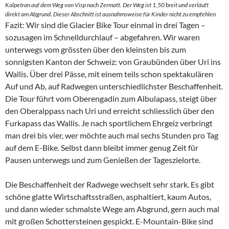
Kalpetran auf dem Weg von Visp nach Zermatt. Der Weg ist 1,50 breit und verläuft
direkt am Abgrund. Dieser Abschnitt ist ausnahmsweise für Kinder nicht zu empfehlen
Fazit: Wir sind die Glacier Bike Tour einmal in drei Tagen –
sozusagen im Schnelldurchlauf – abgefahren. Wir waren
unterwegs vom grössten über den kleinsten bis zum
sonnigsten Kanton der Schweiz: von Graubünden über Uri ins
Wallis. Über drei Pässe, mit einem teils schon spektakulären
Auf und Ab, auf Radwegen unterschiedlichster Beschaffenheit.
Die Tour führt vom Oberengadin zum Albulapass, steigt über
den Oberalppass nach Uri und erreicht schliesslich über den
Furkapass das Wallis. Je nach sportlichem Ehrgeiz verbringt
man drei bis vier, wer möchte auch mal sechs Stunden pro Tag
auf dem E-Bike. Selbst dann bleibt immer genug Zeit für
Pausen unterwegs und zum Genießen der Tageszielorte.
Die Beschaffenheit der Radwege wechselt sehr stark. Es gibt
schöne glatte Wirtschaftsstraßen, asphaltiert, kaum Autos,
und dann wieder schmalste Wege am Abgrund, gern auch mal
mit großen Schottersteinen gespickt. E-Mountain-Bike sind