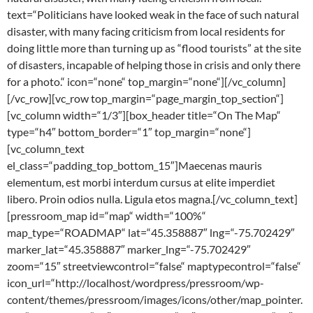
text=“Politicians have looked weak in the face of such natural
disaster, with many facing criticism from local residents for
doing little more than turning up as “flood tourists” at the site
of disasters, incapable of helping those in crisis and only there
for a photo.“ icon=“none“ top_margin=“none“][/vc_column]
[/vc_row][vc_row top_margin=“page_margin_top_section“]
[vc_column width=“1/3″][box_header title=“On The Map“
type=“h4″ bottom_border=“1″ top_margin=“none“]
[vc_column_text
el_class=“padding_top_bottom_15″]Maecenas mauris
elementum, est morbi interdum cursus at elite imperdiet
libero. Proin odios nulla. Ligula etos magna.[/vc_column_text]
[pressroom_map id=“map“ width=“100%“
map_type=“ROADMAP“ lat=“45.358887″ lng=“-75.702429″
marker_lat=“45.358887″ marker_lng=“-75.702429″
zoom=“15″ streetviewcontrol=“false“ maptypecontrol=“false“
icon_url=“http://localhost/wordpress/pressroom/wp-
content/themes/pressroom/images/icons/other/map_pointer.