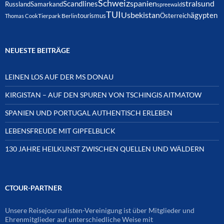
Schweiz
spanien
Scandlines
stralsund
Russland
Samarkand
spreewald
TUI
Usbekistan
ägypten
Österreich
tourismus
Thomas Cook
Tierpark Berlin
NEUESTE BEITRÄGE
LEINEN LOS AUF DER MS DONAU
KIRGISTAN – AUF DEN SPUREN VON TSCHINGIS AITMATOW
SPANIEN UND PORTUGAL AUTHENTISCH ERLEBEN
LEBENSFREUDE MIT GIPFELBLICK
130 JAHRE HEILKUNST ZWISCHEN QUELLEN UND WÄLDERN
CTOUR-PARTNER
Unsere Reisejournalisten-Vereinigung ist über Mitglieder und
Ehrenmitglieder auf unterschiedliche Weise mit