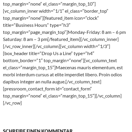
top_margin=“none“ el_class=“margin_top_10″]
[vc_column_inner width=“1/1″ el_class=“border_top“
top_margin=“none“][featured_item icon=“clock“
title=“Business Hours“ type=“h3″
top_margin=“page_margin_top“]Monday-Friday: 8 am – 6 pm
Saturday: 8 am – 3 pm[/featured_item][/vc_column_inner]
[/vc_row_inner][/vc_column][vc_column width=“1/3″]
[box_header title=“Drop Us a Line“ type=“h4″
bottom_border=“1″ top_margin=“none“][vc_column_text
el_class=“margin_top_15″]Maecenas mauris elementum, est
morbi interdum cursus at elite imperdiet libero. Proin odios
dapibus integer an nulla augue.[/vc_column_text]
[pressroom_contact_form id=“contact_form“
top_margin=“none“ el_class=“margin_top_15″][/vc_column]
[/vc_row]
SCHREIBE EINEN KOMMENTAR