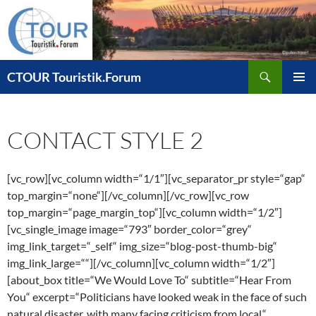
Zum
Inhalt
springen
Suchen
CTOUR Touristik.Forum
PRIMÄR
MENÜ
CONTACT STYLE 2
[vc_row][vc_column width=“1/1″][vc_separator_pr style=“gap“
top_margin=“none“][/vc_column][/vc_row][vc_row
top_margin=“page_margin_top“][vc_column width=“1/2″]
[vc_single_image image=“793″ border_color=“grey“
img_link_target=“_self“ img_size=“blog-post-thumb-big“
img_link_large=““][/vc_column][vc_column width=“1/2″]
[about_box title=“We Would Love To“ subtitle=“Hear From
You“ excerpt=“Politicians have looked weak in the face of such
natural disaster, with many facing criticism from local.“