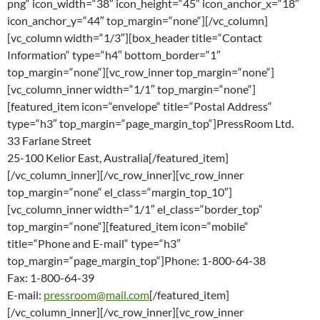
png“ icon_width=“38″ icon_height=“45″ icon_anchor_x=“18″
icon_anchor_y=“44″ top_margin=“none“][/vc_column]
[vc_column width=“1/3″][box_header title=“Contact
Information“ type=“h4″ bottom_border=“1″
top_margin=“none“][vc_row_inner top_margin=“none“]
[vc_column_inner width=“1/1″ top_margin=“none“]
[featured_item icon=“envelope“ title=“Postal Address“
type=“h3″ top_margin=“page_margin_top“]PressRoom Ltd.
33 Farlane Street
25-100 Kelior East, Australia[/featured_item]
[/vc_column_inner][/vc_row_inner][vc_row_inner
top_margin=“none“ el_class=“margin_top_10″]
[vc_column_inner width=“1/1″ el_class=“border_top“
top_margin=“none“][featured_item icon=“mobile“
title=“Phone and E-mail“ type=“h3″
top_margin=“page_margin_top“]Phone: 1-800-64-38
Fax: 1-800-64-39
E-mail:
pressroom@mail.com
[/featured_item]
[/vc_column_inner][/vc_row_inner][vc_row_inner