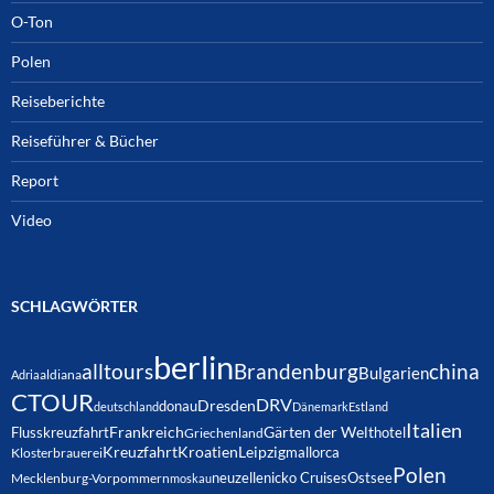
O-Ton
Polen
Reiseberichte
Reiseführer & Bücher
Report
Video
SCHLAGWÖRTER
berlin
alltours
Brandenburg
china
Bulgarien
Adria
aldiana
CTOUR
DRV
Dresden
donau
deutschland
Dänemark
Estland
Italien
Frankreich
Gärten der Welt
Flusskreuzfahrt
hotel
Griechenland
Kreuzfahrt
Kroatien
Leipzig
mallorca
Klosterbrauerei
Polen
neuzelle
nicko Cruises
Ostsee
Mecklenburg-Vorpommern
moskau