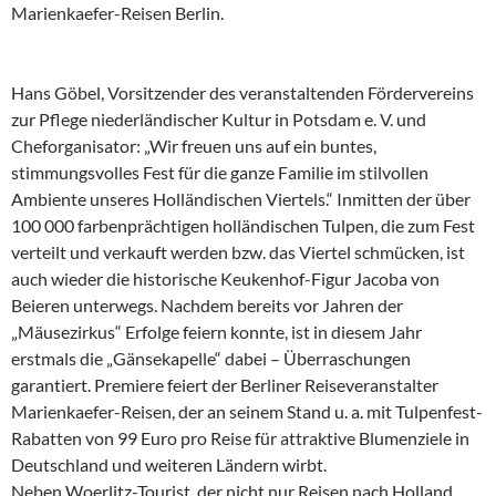
Marienkaefer-Reisen Berlin.
Hans Göbel, Vorsitzender des veranstaltenden Fördervereins
zur Pflege niederländischer Kultur in Potsdam e. V. und
Cheforganisator: „Wir freuen uns auf ein buntes,
stimmungsvolles Fest für die ganze Familie im stilvollen
Ambiente unseres Holländischen Viertels.“ Inmitten der über
100 000 farbenprächtigen holländischen Tulpen, die zum Fest
verteilt und verkauft werden bzw. das Viertel schmücken, ist
auch wieder die historische Keukenhof-Figur Jacoba von
Beieren unterwegs. Nachdem bereits vor Jahren der
„Mäusezirkus“ Erfolge feiern konnte, ist in diesem Jahr
erstmals die „Gänsekapelle“ dabei – Überraschungen
garantiert. Premiere feiert der Berliner Reiseveranstalter
Marienkaefer-Reisen, der an seinem Stand u. a. mit Tulpenfest-
Rabatten von 99 Euro pro Reise für attraktive Blumenziele in
Deutschland und weiteren Ländern wirbt.
Neben Woerlitz-Tourist, der nicht nur Reisen nach Holland