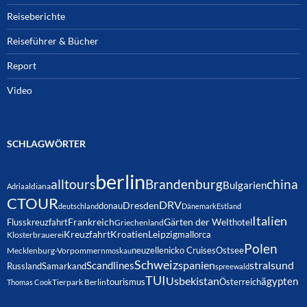
Reiseberichte
Reiseführer & Bücher
Report
Video
SCHLAGWÖRTER
berlin
alltours
Brandenburg
china
Bulgarien
Adria
aldiana
CTOUR
DRV
Dresden
donau
deutschland
Dänemark
Estland
Italien
Frankreich
Gärten der Welt
Flusskreuzfahrt
hotel
Griechenland
Kreuzfahrt
Kroatien
Leipzig
mallorca
Klosterbrauerei
Polen
neuzelle
nicko Cruises
Ostsee
Mecklenburg-Vorpommern
moskau
Schweiz
spanien
Scandlines
stralsund
Russland
Samarkand
spreewald
TUI
Usbekistan
ägypten
Österreich
tourismus
Thomas Cook
Tierpark Berlin