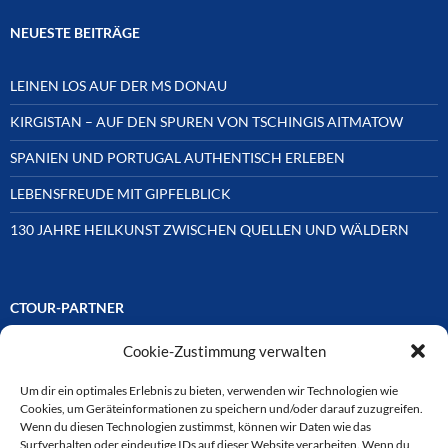
NEUESTE BEITRÄGE
LEINEN LOS AUF DER MS DONAU
KIRGISTAN – AUF DEN SPUREN VON TSCHINGIS AITMATOW
SPANIEN UND PORTUGAL AUTHENTISCH ERLEBEN
LEBENSFREUDE MIT GIPFELBLICK
130 JAHRE HEILKUNST ZWISCHEN QUELLEN UND WÄLDERN
CTOUR-PARTNER
Cookie-Zustimmung verwalten
Unsere Reisejournalisten-Vereinigung ist über Mitglieder und
Ehrenmitglieder auf unterschiedliche Weise mit
ausgewählten Partnern der Medien- und Tourismusbranche
Um dir ein optimales Erlebnis zu bieten, verwenden wir Technologien wie
verbunden. Hier eine
Cookies, um Geräteinformationen zu speichern und/oder darauf zuzugreifen.
Auswahl der Online-Plattformen:
Wenn du diesen Technologien zustimmst, können wir Daten wie das
Surfverhalten oder eindeutige IDs auf dieser Website verarbeiten. Wenn du