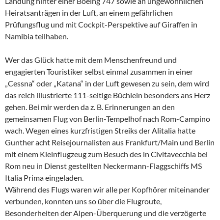
Landung hinter einer Boeing 747 sowie an ungewöhnlichen
Heiratsanträgen in der Luft, an einem gefährlichen
Prüfungsflug und mit Cockpit-Perspektive auf Giraffen in
Namibia teilhaben.
Wer das Glück hatte mit dem Menschenfreund und
engagierten Touristiker selbst einmal zusammen in einer
„Cessna“ oder „Katana“ in der Luft gewesen zu sein, dem wird
das reich illustrierte 111-seitige Büchlein besonders ans Herz
gehen. Bei mir werden da z. B. Erinnerungen an den
gemeinsamen Flug von Berlin-Tempelhof nach Rom-Campino
wach. Wegen eines kurzfristigen Streiks der Alitalia hatte
Gunther acht Reisejournalisten aus Frankfurt/Main und Berlin
mit einem Kleinflugzeug zum Besuch des in Civitavecchia bei
Rom neu in Dienst gestellten Neckermann-Flaggschiffs MS
Italia Prima eingeladen.
Während des Flugs waren wir alle per Kopfhörer miteinander
verbunden, konnten uns so über die Flugroute,
Besonderheiten der Alpen-Überquerung und die verzögerte