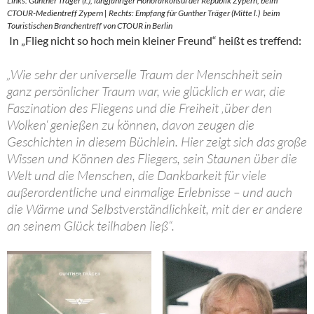
Links: Gunther Träger (r.), langjähriger Honorarkonsul der Republik Zypern, beim
CTOUR-Medientreff Zypern | Rechts: Empfang für Gunther Träger (Mitte l.) beim
Touristischen Branchentreff von CTOUR in Berlin
In „Flieg nicht so hoch mein kleiner Freund“ heißt es treffend:
„Wie sehr der universelle Traum der Menschheit sein
ganz persönlicher Traum war, wie glücklich er war, die
Faszination des Fliegens und die Freiheit ‚über den
Wolken‘ genießen zu können, davon zeugen die
Geschichten in diesem Büchlein. Hier zeigt sich das große
Wissen und Können des Fliegers, sein Staunen über die
Welt und die Menschen, die Dankbarkeit für viele
außerordentliche und einmalige Erlebnisse – und auch
die Wärme und Selbstverständlichkeit, mit der er andere
an seinem Glück teilhaben ließ“.