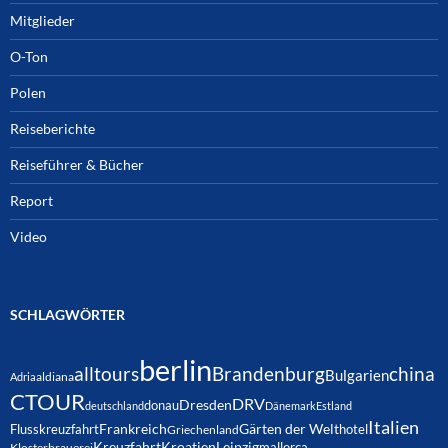
Mitglieder
O-Ton
Polen
Reiseberichte
Reiseführer & Bücher
Report
Video
SCHLAGWÖRTER
berlin
alltours
Brandenburg
china
Bulgarien
Adria
aldiana
CTOUR
DRV
Dresden
donau
deutschland
Dänemark
Estland
Italien
Frankreich
Gärten der Welt
Flusskreuzfahrt
hotel
Griechenland
Kreuzfahrt
Kroatien
Leipzig
mallorca
Klosterbrauerei