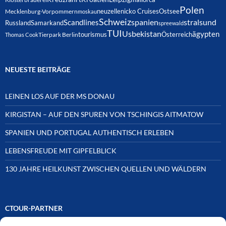
Polen
neuzelle
nicko Cruises
Ostsee
Mecklenburg-Vorpommern
moskau
Schweiz
spanien
Scandlines
stralsund
Russland
Samarkand
spreewald
TUI
Usbekistan
ägypten
Österreich
tourismus
Thomas Cook
Tierpark Berlin
NEUESTE BEITRÄGE
LEINEN LOS AUF DER MS DONAU
KIRGISTAN – AUF DEN SPUREN VON TSCHINGIS AITMATOW
SPANIEN UND PORTUGAL AUTHENTISCH ERLEBEN
LEBENSFREUDE MIT GIPFELBLICK
130 JAHRE HEILKUNST ZWISCHEN QUELLEN UND WÄLDERN
CTOUR-PARTNER