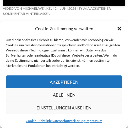
VIDEO VON MICHAEL WENKEL
24. JUNI 2026
SYLVIA ACKSTEINER
KOMMENTAR HINTERLASSEN
Cookie-Zustimmung verwalten
HOTEL AM TERRASSENUFER
Um dir ein optimales Erlebnis zu bieten, verwenden wir Technologien wie
Cookies, um Geräteinformationen zu speichern und/oder darauf zuzugreifen.
Wenn du diesen Technologien zustimmst, können wir Daten wie das
Surfverhalten oder eindeutige IDs auf dieser Website verarbeiten. Wenn du
deine Zustimmung nicht erteilst oder zurückziehst, können bestimmte
Merkmale und Funktionen beeinträchtigt werden.
Klicke hier, um Marketing-Cookies zu
AKZEPTIEREN
akzeptieren und diesen Inhalt zu aktivieren
ABLEHNEN
EINSTELLUNGEN ANSEHEN
Cookie-Richtlinie
Datenschutzerklärung
Impressum