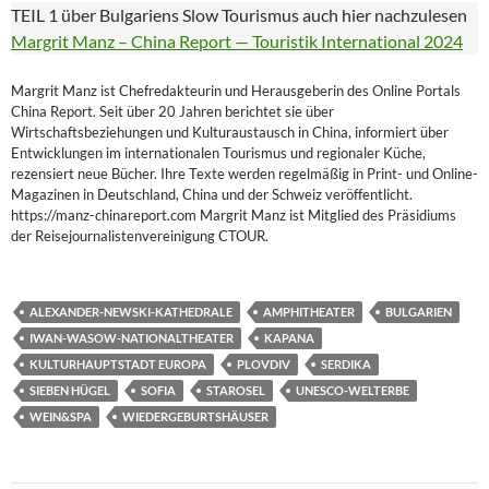
TEIL 1 über Bulgariens Slow Tourismus auch hier nachzulesen
Margrit Manz – China Report — Touristik International 2024
Margrit Manz ist Chefredakteurin und Herausgeberin des Online Portals
China Report. Seit über 20 Jahren berichtet sie über
Wirtschaftsbeziehungen und Kulturaustausch in China, informiert über
Entwicklungen im internationalen Tourismus und regionaler Küche,
rezensiert neue Bücher. Ihre Texte werden regelmäßig in Print- und Online-
Magazinen in Deutschland, China und der Schweiz veröffentlicht.
https://manz-chinareport.com Margrit Manz ist Mitglied des Präsidiums
der Reisejournalistenvereinigung CTOUR.
ALEXANDER-NEWSKI-KATHEDRALE
AMPHITHEATER
BULGARIEN
IWAN-WASOW-NATIONALTHEATER
KAPANA
KULTURHAUPTSTADT EUROPA
PLOVDIV
SERDIKA
SIEBEN HÜGEL
SOFIA
STAROSEL
UNESCO-WELTERBE
WEIN&SPA
WIEDERGEBURTSHÄUSER