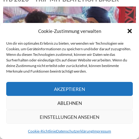
Cookie-Zustimmung verwalten
Um dir ein optimales Erlebnis zu bieten, verwenden wir Technologien wie
Cookies, um Geräteinformationen zu speichern und/oder darauf zuzugreifen.
Wenn du diesen Technologien zustimmst, können wir Daten wie das
Surfverhalten oder eindeutige IDs auf dieser Website verarbeiten. Wenn du
deine Zustimmung nicht erteilst oder zurückziehst, können bestimmte
Merkmale und Funktionen beeinträchtigt werden.
AKZEPTIEREN
ABLEHNEN
EIN FILM VON BLUE PLANET
12. MÄRZ 2026
CTOUR-REDAKTION
EINSTELLUNGEN ANSEHEN
KOMMENTAR HINTERLASSEN
Cookie-Richtlinie
Datenschutzerklärung
Impressum
WEITERE VIDEOS
→