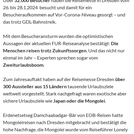
Über
32.000 Besucher
haben die Reisemesse in Dresden vom
26. bis 28.1.2024 besucht und damit für ein
Besucheraufkommen auf Vor-Corona-Niveau gesorgt – und
das trotz GDL-Bahnstreik.
Mit dem Besucheransturm wurden die optimistischen
Aussagen der aktuellen FUR-Reiseanalyse bestätigt:
Die
Menschen reisen trotz Zukunftssorgen
. Und das nicht nur
einmal im Jahr – Experten sprechen sogar vom
Zweiturlaubsboom
.
Zum Jahresauftakt haben auf der Reisemesse Dresden
über
300 Aussteller aus 15 Ländern
tausende Urlaubsziele
weltweit vorgestellt. Stark nachgefragt waren exotische aber
sichere Urlaubsziele wie
Japan oder die Mongolei
.
Erdenetsetseg Damchaabadgar-Bär von EOB-Reisen hatte
Mongoleireisen nach Dresden mitgebracht und bestätigt die
hohe Nachfrage, die Mongolei wurde vom Reiseführer Lonely