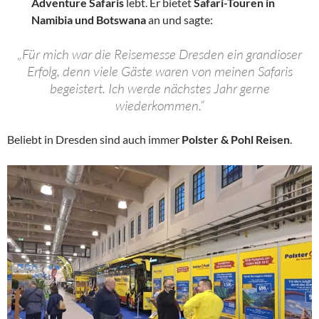
Adventure Safaris
lebt. Er bietet
Safari-Touren in
Namibia und Botswana
an und sagte:
„Für mich war die Reisemesse Dresden ein grandioser
Erfolg, denn viele Gäste waren von meinen Safaris
begeistert. Ich werde nächstes Jahr gerne
wiederkommen.“
Beliebt in Dresden sind auch immer
Polster & Pohl Reisen
.