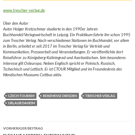
www.trescher-verlag.de
Über den Autor
Autor Holger Kretzschmar studierte in den 1990er Jahren
Buchhandel/Verlagswirtschaft in Leipzig. Ein Praktikum führte ihn schon 1995
zum Trescher Verlag. Nach verschiedenen Stationen im Buchhandel, vor allem
in Berlin, arbeitet er seit 2017 im Trescher Verlag für Vertrieb und
Kommunikation, Pressearbeit und Veranstaltungen. Er veröffentlichte dort
Reiseführer zu Königsberg-Kaliningrad und Aserbaidschan. Sein besonderes
Interesse gilt Osteuropa. Neben Englisch spricht er Polnisch, Russisch,
Tschechisch und Lettisch. Er ist CTOUR Mitglied und im Freundeskreis des
Wendischen Museums Cottbus aktiv.
CZECH TOURISM
REISEMESSE DRESDEN
TRESCHER VERLAG
URLAUB DAHEIM
Beitragsnavigation
VORHERIGER BEITRAG