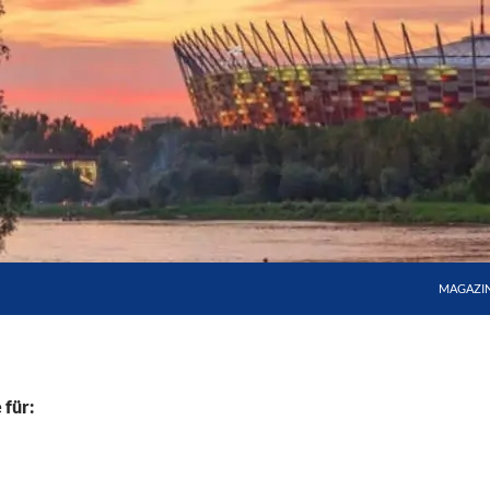
MAGAZI
 für: