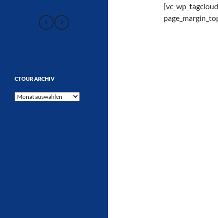
[vc_wp_tagcloud 
page_margin_top
CTOUR ARCHIV
CTOUR
Archiv