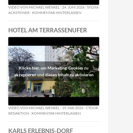
VIDEO VON MICHAEL WENKEL
24. JUNI 2026
SYLVIA
ACKSTEINER
KOMMENTAR HINTERLASSEN
HOTEL AM TERRASSENUFER
Klicke hier, um Marketing-Cookies zu
akzeptieren und diesen Inhalt zu aktivieren
VIDEO VON MICHAEL WENKEL
19. MAI 2026
CTOUR-
REDAKTION
KOMMENTAR HINTERLASSEN
KARLS ERLEBNIS-DORF