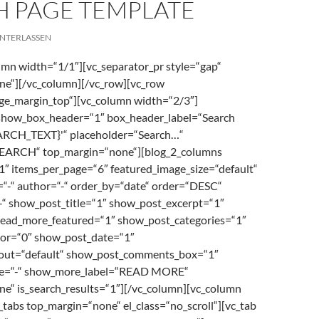
H PAGE TEMPLATE
NTERLASSEN
umn width=“1/1″][vc_separator_pr style=“gap“
e“][/vc_column][/vc_row][vc_row
ge_margin_top“][vc_column width=“2/3″]
 show_box_header=“1″ box_header_label=“Search
EARCH_TEXT}'“ placeholder=“Search…“
SEARCH“ top_margin=“none“][blog_2_columns
1″ items_per_page=“6″ featured_image_size=“default“
y=“-“ author=“-“ order_by=“date“ order=“DESC“
-“ show_post_title=“1″ show_post_excerpt=“1″
read_more_featured=“1″ show_post_categories=“1″
or=“0″ show_post_date=“1″
ayout=“default“ show_post_comments_box=“1″
e=“-“ show_more_label=“READ MORE“
e“ is_search_results=“1″][/vc_column][vc_column
_tabs top_margin=“none“ el_class=“no_scroll“][vc_tab