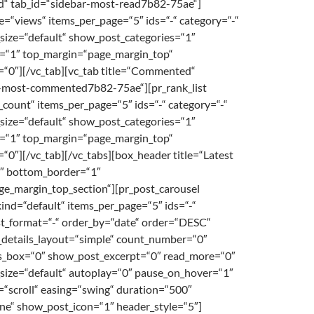
d“ tab_id=“sidebar-most-read7b82-75ae“]
pe=“views“ items_per_page=“5″ ids=“-“ category=“-“
size=“default“ show_post_categories=“1″
=“1″ top_margin=“page_margin_top“
“0″][/vc_tab][vc_tab title=“Commented“
r-most-commented7b82-75ae“][pr_rank_list
ount“ items_per_page=“5″ ids=“-“ category=“-“
size=“default“ show_post_categories=“1″
=“1″ top_margin=“page_margin_top“
“0″][/vc_tab][/vc_tabs][box_header title=“Latest
4″ bottom_border=“1″
e_margin_top_section“][pr_post_carousel
kind=“default“ items_per_page=“5″ ids=“-“
st_format=“-“ order_by=“date“ order=“DESC“
t_details_layout=“simple“ count_number=“0″
box=“0″ show_post_excerpt=“0″ read_more=“0″
size=“default“ autoplay=“0″ pause_on_hover=“1″
t=“scroll“ easing=“swing“ duration=“500″
e“ show_post_icon=“1″ header_style=“5″]