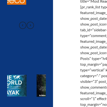
title=“Most Rea
[pr_rank_list ty
featured_image_
show_post_date
show_post_icon=
tab_id=“sideba
type=“comment_c
featured_image_
show_post_date
show_post_icon=
Posts“ type=“h
top_margin=“pag
type=“vertical“ 
category=“-“ po
visible=“3″ pos
show_comments_
featured_image_
scroll=“1″ effec
top_margin=“non