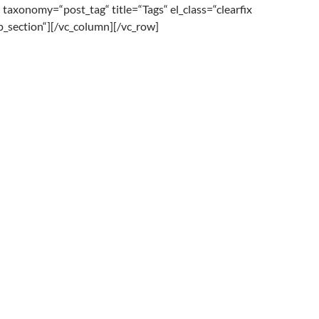
taxonomy=“post_tag“ title=“Tags“ el_class=“clearfix
_section“][/vc_column][/vc_row]