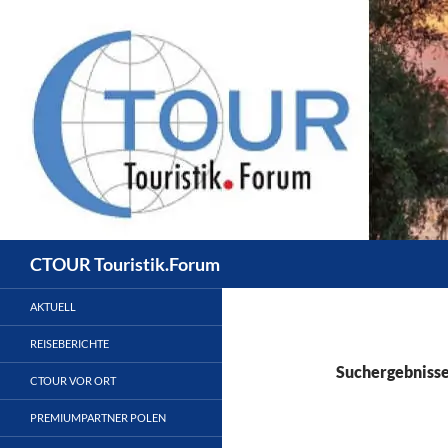
Zum
Inhalt
springen
Suchen
CTOUR Touristik.Forum
AKTUELL
REISEBERICHTE
Suchergebnisse
CTOUR VOR ORT
PREMIUMPARTNER POLEN