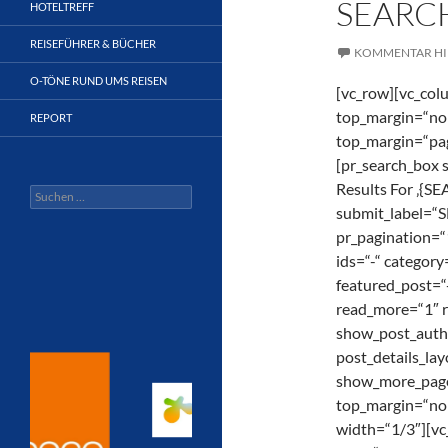
SEARC
HOTELTREFF
REISEFÜHRER & BÜCHER
KOMMENTAR HI
O-TÖNE RUND UMS REISEN
[vc_row][vc_col
top_margin=“non
REPORT
top_margin=“pa
[pr_search_box
Results For ‚{S
Suchen
nach:
submit_label=“
pr_pagination=“
ids=“-“ categor
featured_post=“
read_more=“1″ 
show_post_auth
post_details_l
show_more_pag
top_margin=“non
width=“1/3″][vc