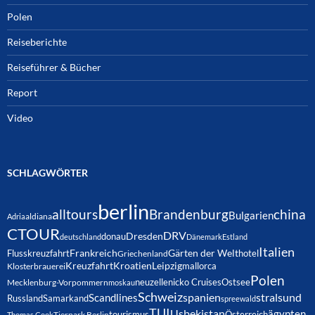
Polen
Reiseberichte
Reiseführer & Bücher
Report
Video
SCHLAGWÖRTER
berlin
alltours
Brandenburg
china
Bulgarien
Adria
aldiana
CTOUR
DRV
Dresden
donau
deutschland
Dänemark
Estland
Italien
Frankreich
Gärten der Welt
Flusskreuzfahrt
hotel
Griechenland
Kreuzfahrt
Kroatien
Leipzig
mallorca
Klosterbrauerei
Polen
neuzelle
nicko Cruises
Ostsee
Mecklenburg-Vorpommern
moskau
Schweiz
spanien
Scandlines
stralsund
Russland
Samarkand
spreewald
TUI
Usbekistan
ägypten
Österreich
tourismus
Thomas Cook
Tierpark Berlin