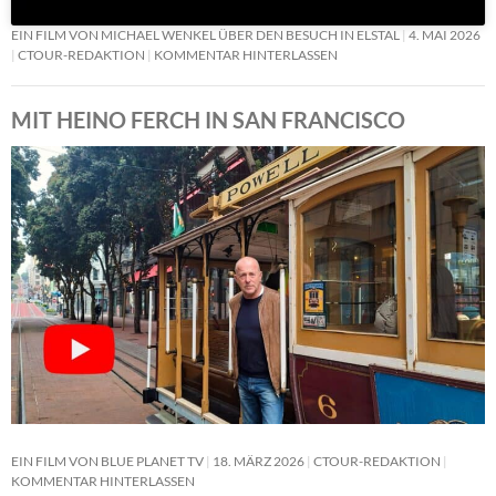
EIN FILM VON MICHAEL WENKEL ÜBER DEN BESUCH IN ELSTAL
4. MAI 2026
CTOUR-REDAKTION
KOMMENTAR HINTERLASSEN
MIT HEINO FERCH IN SAN FRANCISCO
EIN FILM VON BLUE PLANET TV
18. MÄRZ 2026
CTOUR-REDAKTION
KOMMENTAR HINTERLASSEN