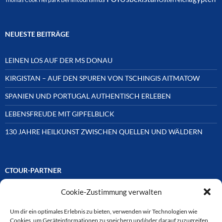
NEUESTE BEITRÄGE
LEINEN LOS AUF DER MS DONAU
KIRGISTAN – AUF DEN SPUREN VON TSCHINGIS AITMATOW
SPANIEN UND PORTUGAL AUTHENTISCH ERLEBEN
LEBENSFREUDE MIT GIPFELBLICK
130 JAHRE HEILKUNST ZWISCHEN QUELLEN UND WÄLDERN
CTOUR-PARTNER
Cookie-Zustimmung verwalten
Unsere Reisejournalisten-Vereinigung ist über Mitglieder und
Ehrenmitglieder auf unterschiedliche Weise mit
ausgewählten Partnern der Medien- und Tourismusbranche
Um dir ein optimales Erlebnis zu bieten, verwenden wir Technologien wie
verbunden. Hier eine
Cookies, um Geräteinformationen zu speichern und/oder darauf zuzugreifen.