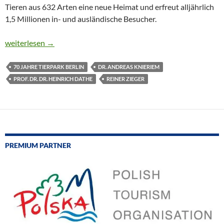
Tieren aus 632 Arten eine neue Heimat und erfreut alljährlich
1,5 Millionen in- und ausländische Besucher.
70 JAHRE TIERPARK BERLIN
weiterlesen
→
70 JAHRE TIERPARK BERLIN
DR. ANDREAS KNIERIEM
PROF. DR. DR. HEINRICH DATHE
REINER ZIEGER
PREMIUM PARTNER