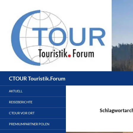
Zum
Inhalt
springen
Suchen
CTOUR Touristik.Forum
AKTUELL
REISEBERICHTE
Schlagwortarc
CTOUR VOR ORT
PREMIUMPARTNER POLEN