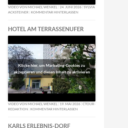
VIDEO VON MICHAEL WENKEL
24. JUNI 2026
SYLVIA
ACKSTEINER
KOMMENTAR HINTERLASSEN
HOTEL AM TERRASSENUFER
Klicke hier, um Marketing-Cookies zu
akzeptieren und diesen Inhalt zu aktivieren
VIDEO VON MICHAEL WENKEL
19. MAI 2026
CTOUR-
REDAKTION
KOMMENTAR HINTERLASSEN
KARLS ERLEBNIS-DORF