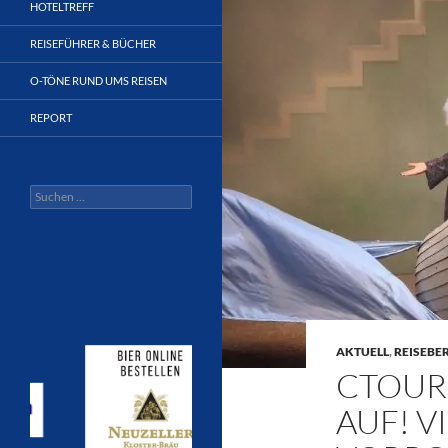
HOTELTREFF
REISEFÜHRER & BÜCHER
O-TÖNE RUND UMS REISEN
REPORT
Suchen
nach:
AKTUELL
,
REISEBE
CTOUR
AUF! V