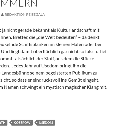
OMMERN
REDAKTION REISEGALA
 ja nicht gerade bekannt als Kulturlandschaft mit
nen. Bretter, die „die Welt bedeuten“ – da denkt
aukelnde Schiffsplanken im kleinen Hafen oder bei
Und liegt damit oberflächlich gar nicht so falsch. Tief
ommt tatsächlich der Stoff, aus dem die Stücke
den. Jedes Jahr auf Usedom bringt ihn die
Landesbühne seinem begeisterten Publikum zu
icht, so dass er eindrucksvoll ins Gemüt eingeht.
im Namen schwingt ein mystisch magischer Klang mit.
 Vorhang auf! Vineta in Vorpommern
RTH
KOSEROW
USEDOM