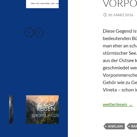
VORP
30. MÄRZ 2016
Diese Gegend ist
bedeutenden Büh
man eher an sch
stürmischer See. 
aus der Ostsee k
geschmiedet wer
Vorpommersche 
Gehör wie zu Ges
Vineta – schon 
CTOUR on Tour:
weiterlesen
→
ANKLAM
BA