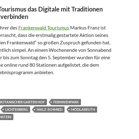
Tourismus das Digitale mit Traditionen
 verbinden
hrer des
Frankenwald Tourismus
Markus Franz ist
rascht, dass die erstmalig gestartete Aktion seines
en Frankenwald“ so großen Zuspruch gefunden hat.
gentlich simpel. An einem Wochenende von Sonnabend
r bis zum Sonntag den 5. September wurden für eine
 online rund 80 Stationen aufgelistet, die dem
lebnisprogramm anbieten.
KEN IN BAYERN
BOTANISCHER GARTEN HOF
FERNWEHPARK
LICHTENBERG
MALZ-SCHMIED
MÖDLAREUTH
NSTEIN