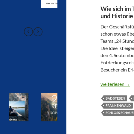
Wie sich im 
und Historie
Der Geschäftsfü
schon etwas über
Teams „24 Stund
Die Idee ist ei
den 4. Septembe
Entdeckungsreise
Besucher ein Er
BEI DEN FRAN
weiterlesen
→
BAD STEBEN
FRANKENWALD
SCHLOSS SCHAUE