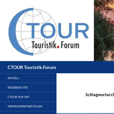
Zum
Inhalt
springen
Suchen
CTOUR Touristik.Forum
AKTUELL
REISEBERICHTE
Schlagwortarch
CTOUR VOR ORT
PREMIUMPARTNER POLEN