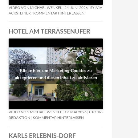
VIDEO VON MICHAEL WENKEL
24. JUNI 2026
SYLVIA
ACKSTEINER
KOMMENTAR HINTERLASSEN
HOTEL AM TERRASSENUFER
Klicke hier, um Marketing-Cookies zu
akzeptieren und diesen Inhalt zu aktivieren
VIDEO VON MICHAEL WENKEL
19. MAI 2026
CTOUR-
REDAKTION
KOMMENTAR HINTERLASSEN
KARLS ERLEBNIS-DORF