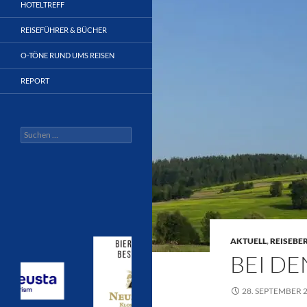
HOTELTREFF
REISEFÜHRER & BÜCHER
O-TÖNE RUND UMS REISEN
REPORT
Suchen
nach:
AKTUELL
,
REISEBE
BEI DE
28. SEPTEMBER 