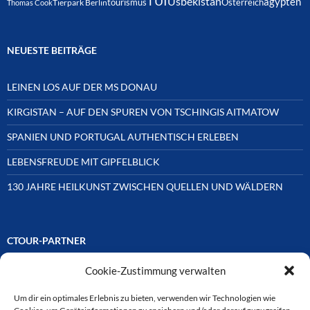
TUI
Usbekistan
ägypten
Österreich
tourismus
Thomas Cook
Tierpark Berlin
NEUESTE BEITRÄGE
LEINEN LOS AUF DER MS DONAU
KIRGISTAN – AUF DEN SPUREN VON TSCHINGIS AITMATOW
SPANIEN UND PORTUGAL AUTHENTISCH ERLEBEN
LEBENSFREUDE MIT GIPFELBLICK
130 JAHRE HEILKUNST ZWISCHEN QUELLEN UND WÄLDERN
CTOUR-PARTNER
Cookie-Zustimmung verwalten
Unsere Reisejournalisten-Vereinigung ist über Mitglieder und
Ehrenmitglieder auf unterschiedliche Weise mit
ausgewählten Partnern der Medien- und Tourismusbranche
Um dir ein optimales Erlebnis zu bieten, verwenden wir Technologien wie
verbunden. Hier eine