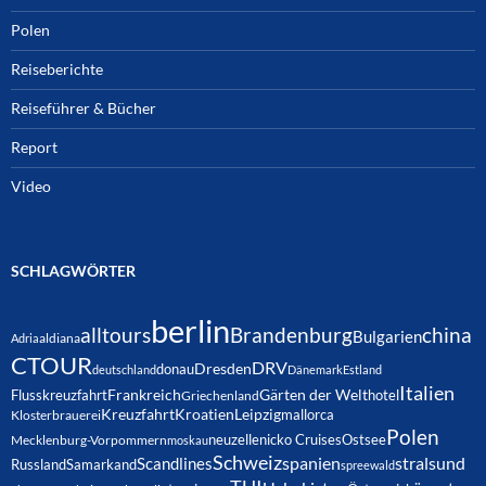
Polen
Reiseberichte
Reiseführer & Bücher
Report
Video
SCHLAGWÖRTER
berlin
alltours
Brandenburg
china
Bulgarien
Adria
aldiana
CTOUR
DRV
Dresden
donau
deutschland
Dänemark
Estland
Italien
Frankreich
Gärten der Welt
Flusskreuzfahrt
hotel
Griechenland
Kreuzfahrt
Kroatien
Leipzig
mallorca
Klosterbrauerei
Polen
neuzelle
nicko Cruises
Ostsee
Mecklenburg-Vorpommern
moskau
Schweiz
spanien
Scandlines
stralsund
Russland
Samarkand
spreewald