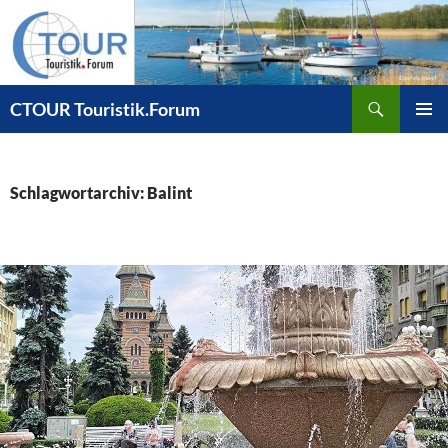
Zum
Inhalt
springen
Suchen
CTOUR Touristik.Forum
PRIMÄR
MENÜ
Schlagwortarchiv: Balint