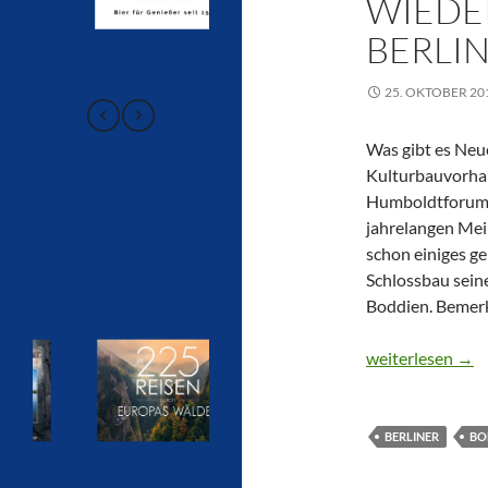
WIEDE
BERLI
25. OKTOBER 20
Was gibt es Neu
Kulturbauvorhab
Humboldtforum?I
jahrelangen Mein
schon einiges g
Schlossbau sein
Boddien. Bemerk
CTOUR specia:l 
weiterlesen
→
BERLINER
BO