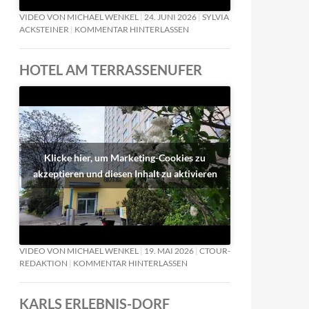
VIDEO VON MICHAEL WENKEL
24. JUNI 2026
SYLVIA
ACKSTEINER
KOMMENTAR HINTERLASSEN
HOTEL AM TERRASSENUFER
Klicke hier, um Marketing-Cookies zu
akzeptieren und diesen Inhalt zu aktivieren
VIDEO VON MICHAEL WENKEL
19. MAI 2026
CTOUR-
REDAKTION
KOMMENTAR HINTERLASSEN
KARLS ERLEBNIS-DORF