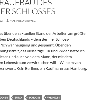
RAUFBAU DES
NER SCHLOSSES
12
MANFRED VIEWEG
es über den aktuellen Stand der Arbeiten am größten
en Deutschlands – dem Berliner Schloss-
ch war neugierig und gespannt. Über den
ungsstreit, das vielseitige Für und Wider, hatte ich
elesen und auch von dem Mann, der mit dem
en Lebenstraum verwirklichen will – Wilhelm von
enswert: Kein Berliner, ein Kaufmann aus Hamburg.
Ein Traum wird wahr – Wiederaufbau des Berliner Schlosses
DDIEN
EURO
SCHLOSS
WILHELM