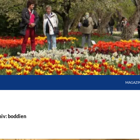
MAGAZI
iv: boddien