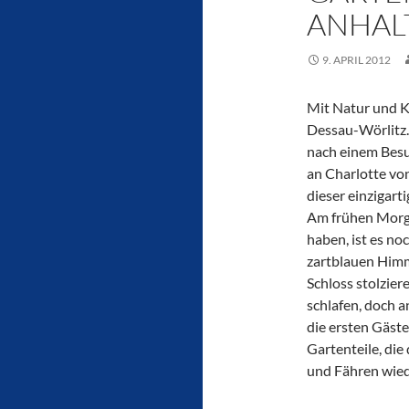
ANHAL
9. APRIL 2012
Mit Natur und K
Dessau-Wörlitz. 
nach einem Besu
an Charlotte vo
dieser einzigart
Am frühen Morg
haben, ist es noc
zartblauen Him
Schloss stolzier
schlafen, doch 
die ersten Gäste
Gartenteile, di
und Fähren wie