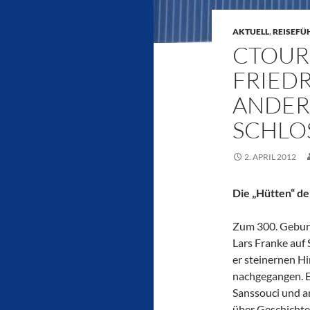
AKTUELL
,
REISEFÜ
CTOUR
FRIED
ANDER
SCHLO
2. APRIL 2012
Die „Hütten“ d
Zum 300. Geburts
Lars Franke auf
er steinernen Hi
nachgegangen. E
Sanssouci und a
über Geschichte