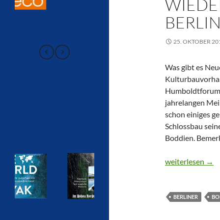
WIEDE
BERLI
25. OKTOBER 20
Was gibt es Neu
Kulturbauvorhab
Humboldtforum?I
jahrelangen Mein
schon einiges g
Schlossbau sein
Boddien. Bemerk
CTOUR specia:l 
weiterlesen
→
BERLINER
BO