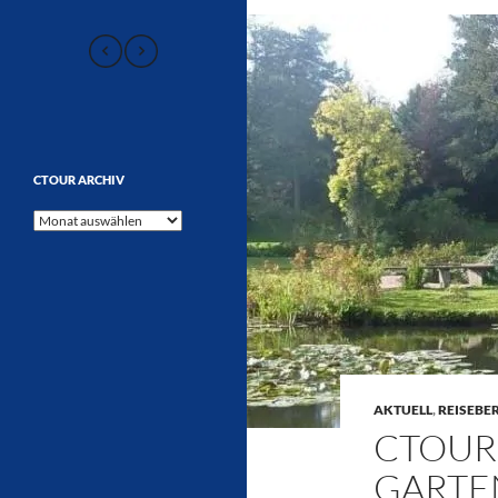
CTOUR ARCHIV
CTOUR
Archiv
AKTUELL
,
REISEBE
CTOUR
GARTE