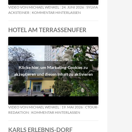
VIDEO VON MICHAEL WENKEL
24. JUNI 2026
SYLVIA
ACKSTEINER
KOMMENTAR HINTERLASSEN
HOTEL AM TERRASSENUFER
Klicke hier, um Marketing-Cookies zu
akzeptieren und diesen Inhalt zu aktivieren
VIDEO VON MICHAEL WENKEL
19. MAI 2026
CTOUR-
REDAKTION
KOMMENTAR HINTERLASSEN
KARLS ERLEBNIS-DORF