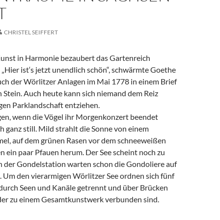
T
CHRISTEL SEIFFERT
unst in Harmonie bezaubert das Gartenreich
„Hier ist‘s jetzt unendlich schön“, schwärmte Goethe
ch der Wörlitzer Anlagen im Mai 1778 in einem Brief
n Stein. Auch heute kann sich niemand dem Reiz
igen Parklandschaft entziehen.
en, wenn die Vögel ihr Morgenkonzert beendet
h ganz still. Mild strahlt die Sonne von einem
mel, auf dem grünen Rasen vor dem schneeweißen
en ein paar Pfauen herum. Der See scheint noch zu
an der Gondelstation warten schon die Gondoliere auf
. Um den vierarmigen Wörlitzer See ordnen sich fünf
e durch Seen und Kanäle getrennt und über Brücken
der zu einem Gesamtkunstwerk verbunden sind.