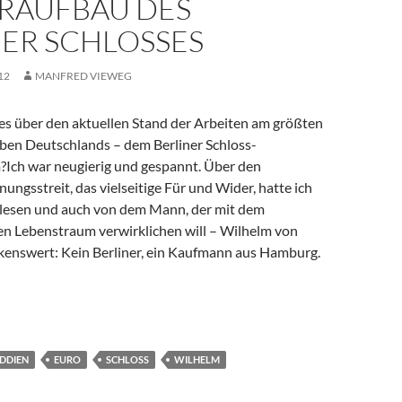
RAUFBAU DES
NER SCHLOSSES
12
MANFRED VIEWEG
es über den aktuellen Stand der Arbeiten am größten
en Deutschlands – dem Berliner Schloss-
ch war neugierig und gespannt. Über den
ungsstreit, das vielseitige Für und Wider, hatte ich
elesen und auch von dem Mann, der mit dem
en Lebenstraum verwirklichen will – Wilhelm von
enswert: Kein Berliner, ein Kaufmann aus Hamburg.
Ein Traum wird wahr – Wiederaufbau des Berliner Schlosses
DDIEN
EURO
SCHLOSS
WILHELM