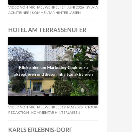
VIDEO VON MICHAEL WENKEL
24. JUNI 2026
SYLVIA
ACKSTEINER
KOMMENTAR HINTERLASSEN
HOTEL AM TERRASSENUFER
Klicke hier, um Marketing-Cookies zu
akzeptieren und diesen Inhalt zu aktivieren
VIDEO VON MICHAEL WENKEL
19. MAI 2026
CTOUR-
REDAKTION
KOMMENTAR HINTERLASSEN
KARLS ERLEBNIS-DORF