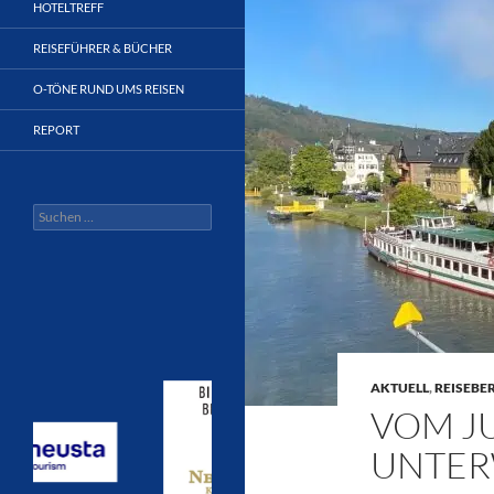
HOTELTREFF
REISEFÜHRER & BÜCHER
O-TÖNE RUND UMS REISEN
REPORT
Suchen
nach:
AKTUELL
,
REISEBE
VOM J
UNTER