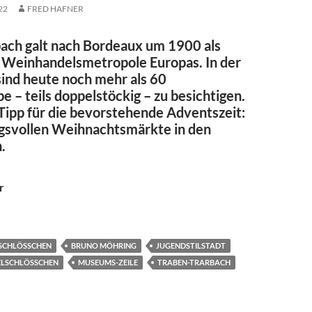
22
FRED HAFNER
ach galt nach Bordeaux um 1900 als
 Weinhandelsmetropole Europas. In der
sind heute noch mehr als
60
e – teils doppelstöckig – zu besichtigen.
ipp für die bevorstehende Adventszeit:
gsvollen Weihnachtsmärkte in den
n
.
r
TIL ZUR UNTERWELT
SCHLÖSSCHEN
BRUNO MÖHRING
JUGENDSTILSTADT
LSCHLÖSSCHEN
MUSEUMS-ZEILE
TRABEN-TRARBACH