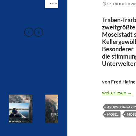
25. OKTOBER 20
Traben-Trarb
zweitgrößte
Moselstadt 
Kellergewölb
Besonderer T
die stimmun
Unterwelte
von Fred Hafne
VOM JUGENDS
weiterlesen
→
AYURVEDA-PARK
MOSEL
MOSE