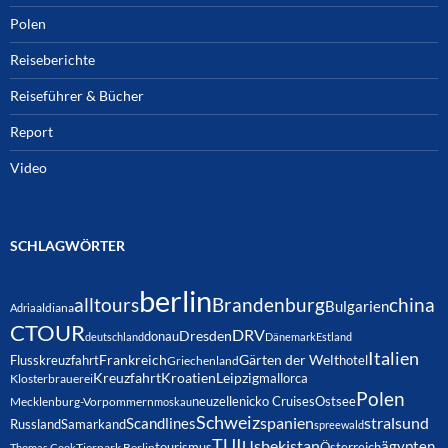
Polen
Reiseberichte
Reiseführer & Bücher
Report
Video
SCHLAGWÖRTER
berlin
alltours
Brandenburg
china
Bulgarien
Adria
aldiana
CTOUR
DRV
Dresden
donau
deutschland
Dänemark
Estland
Italien
Frankreich
Gärten der Welt
Flusskreuzfahrt
hotel
Griechenland
Kreuzfahrt
Kroatien
Leipzig
mallorca
Klosterbrauerei
Polen
neuzelle
nicko Cruises
Ostsee
Mecklenburg-Vorpommern
moskau
Schweiz
spanien
Scandlines
stralsund
Russland
Samarkand
spreewald
TUI
Usbekistan
ägypten
Österreich
tourismus
Thomas Cook
Tierpark Berlin