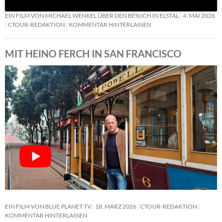
EIN FILM VON MICHAEL WENKEL ÜBER DEN BESUCH IN ELSTAL
4. MAI 2026
CTOUR-REDAKTION
KOMMENTAR HINTERLASSEN
MIT HEINO FERCH IN SAN FRANCISCO
EIN FILM VON BLUE PLANET TV
18. MÄRZ 2026
CTOUR-REDAKTION
KOMMENTAR HINTERLASSEN