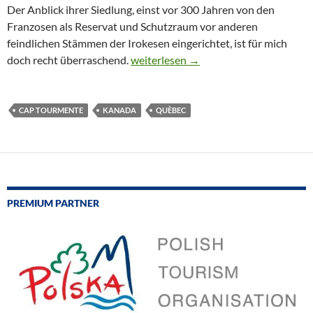
Der Anblick ihrer Siedlung, einst vor 300 Jahren von den
Franzosen als Reservat und Schutzraum vor anderen
feindlichen Stämmen der Irokesen eingerichtet, ist für mich
CTOUR on Tour: Bei den Franzosen in K
doch recht überraschend.
weiterlesen
→
CAP TOURMENTE
KANADA
QUÈBEC
PREMIUM PARTNER