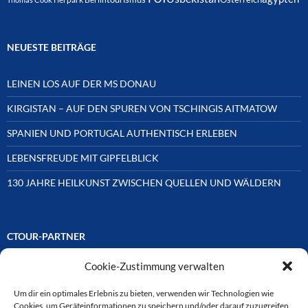
NEUESTE BEITRÄGE
LEINEN LOS AUF DER MS DONAU
KIRGISTAN – AUF DEN SPUREN VON TSCHINGIS AITMATOW
SPANIEN UND PORTUGAL AUTHENTISCH ERLEBEN
LEBENSFREUDE MIT GIPFELBLICK
130 JAHRE HEILKUNST ZWISCHEN QUELLEN UND WÄLDERN
CTOUR-PARTNER
Cookie-Zustimmung verwalten
Unsere Reisejournalisten-Vereinigung ist über Mitglieder und
Ehrenmitglieder auf unterschiedliche Weise mit
ausgewählten Partnern der Medien- und Tourismusbranche
Um dir ein optimales Erlebnis zu bieten, verwenden wir Technologien wie
verbunden. Hier eine
Cookies, um Geräteinformationen zu speichern und/oder darauf zuzugreifen.