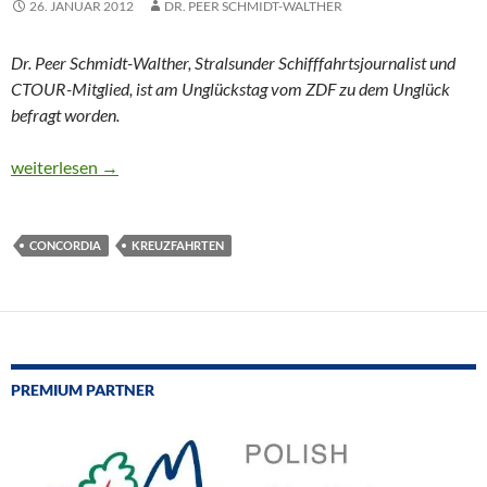
26. JANUAR 2012
DR. PEER SCHMIDT-WALTHER
Dr. Peer Schmidt-Walther, Stralsunder Schifffahrtsjournalist und
CTOUR-Mitglied, ist am Unglückstag vom ZDF zu dem Unglück
befragt worden.
CTOUR aktuell: Fragen und Antworten zur COSTA CONCORDI
weiterlesen
→
CONCORDIA
KREUZFAHRTEN
PREMIUM PARTNER