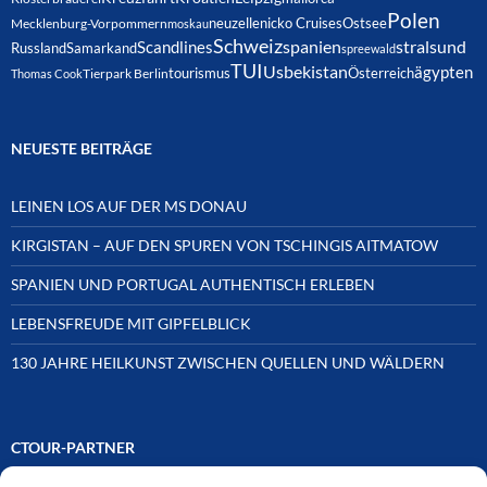
Polen
neuzelle
nicko Cruises
Ostsee
Mecklenburg-Vorpommern
moskau
Schweiz
spanien
Scandlines
stralsund
Russland
Samarkand
spreewald
TUI
Usbekistan
ägypten
Österreich
tourismus
Thomas Cook
Tierpark Berlin
NEUESTE BEITRÄGE
LEINEN LOS AUF DER MS DONAU
KIRGISTAN – AUF DEN SPUREN VON TSCHINGIS AITMATOW
SPANIEN UND PORTUGAL AUTHENTISCH ERLEBEN
LEBENSFREUDE MIT GIPFELBLICK
130 JAHRE HEILKUNST ZWISCHEN QUELLEN UND WÄLDERN
CTOUR-PARTNER