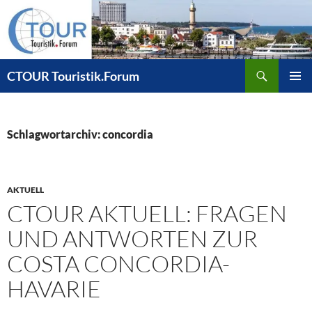
Zum
Inhalt
springen
Suchen
CTOUR Touristik.Forum
PRIMÄR
MENÜ
Schlagwortarchiv: concordia
AKTUELL
CTOUR AKTUELL: FRAGEN
UND ANTWORTEN ZUR
COSTA CONCORDIA-
HAVARIE