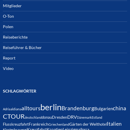
Mitglieder
O-Ton
Polen
Reiseberichte
Reiseführer & Bücher
Report
Video
SCHLAGWÖRTER
berlin
alltours
Brandenburg
china
Bulgarien
Adria
aldiana
CTOUR
DRV
Dresden
donau
deutschland
Dänemark
Estland
Italien
Frankreich
Gärten der Welt
Flusskreuzfahrt
hotel
Griechenland
Kreuzfahrt
Kroatien
Leipzig
mallorca
Klosterbrauerei