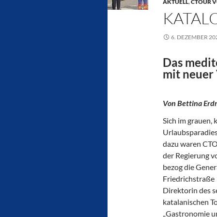
AKTUELL
,
CTOUR V
KATAL
6. DEZEMBER 20
Das medit
mit neuer 
Von Bettina Er
Sich im grauen,
Urlaubsparadies
dazu waren CTO
der Regierung v
bezog die Genera
Friedrichstraße
Direktorin des 
katalanischen T
„Gastronomie un