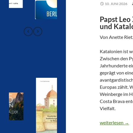
10. JUNI 2026
Papst Leo
und Katal
Von Anette Riet
Katalonien ist w
Zwischen den Py
Jahrhunderte ein
geprägt von ein
avantgardistisc
Europas zählt. 
Weinberge im Hi
Costa Brava entd
Vielfalt.
KATALONIEN – 
weiterlesen
→