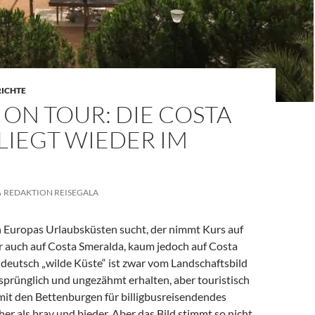
RICHTE
ON TOUR: DIE COSTA
LIEGT WIEDER IM
REDAKTION REISEGALA
Europas Urlaubsküsten sucht, der nimmt Kurs auf
r auch auf Costa Smeralda, kaum jedoch auf Costa
 deutsch „wilde Küste“ ist zwar vom Landschaftsbild
rsprünglich und ungezähmt erhalten, aber touristisch
 mit den Bettenburgen für billigbusreisendendes
er als brav und bieder. Aber das Bild stimmt so nicht.