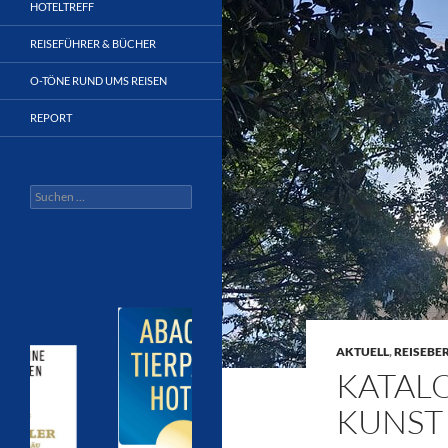
HOTELTREFF
REISEFÜHRER & BÜCHER
O-TÖNE RUND UMS REISEN
REPORT
Suchen
nach:
AKTUELL
,
REISEBE
KATALO
KUNST