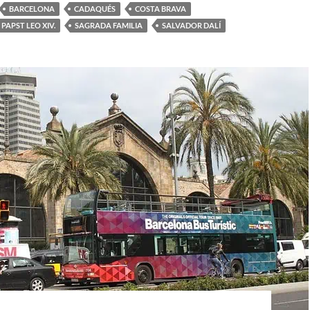
BARCELONA
CADAQUÉS
COSTA BRAVA
PAPST LEO XIV.
SAGRADA FAMILIA
SALVADOR DALÍ