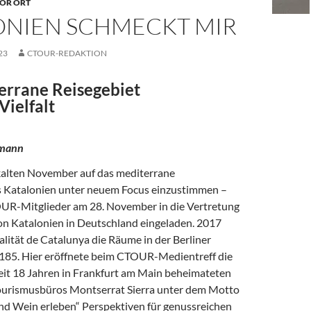
OR ORT
ONIEN SCHMECKT MIR
23
CTOUR-REDAKTION
errane Reisegebiet
Vielfalt
dmann
 kalten November auf das mediterrane
 Katalonien unter neuem Focus einzustimmen –
UR-Mitglieder am 28. November in die Vertretung
on Katalonien in Deutschland eingeladen. 2017
lität de Catalunya die Räume in der Berliner
 185. Hier eröffnete beim CTOUR-Medientreff die
seit 18 Jahren in Frankfurt am Main beheimateten
ourismusbüros Montserrat Sierra unter dem Motto
d Wein erleben“ Perspektiven für genussreichen