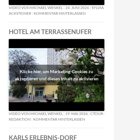
VIDEO VON MICHAEL WENKEL
24. JUNI 2026
SYLVIA
ACKSTEINER
KOMMENTAR HINTERLASSEN
HOTEL AM TERRASSENUFER
Klicke hier, um Marketing-Cookies zu
akzeptieren und diesen Inhalt zu aktivieren
VIDEO VON MICHAEL WENKEL
19. MAI 2026
CTOUR-
REDAKTION
KOMMENTAR HINTERLASSEN
KARLS ERLEBNIS-DORF