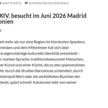
ANETTE RIETZ
KOMMENTAR HINTERLASSEN
 XIV. besucht im Juni 2026 Madrid
onien
z
eit mehr als nur eine Region im Nordosten Spaniens.
renäen und dem Mittelmeer hat sich über
e eigenständige kulturelle Identität entwickelt –
er starken Sprache, traditionsbewussten Menschen,
her Kunst und einer Küche, die zu den spannendsten
Wer durch die Straßen Barcelonas schlendert, durch
nterland fährt oder die zerklüfteten Buchten der
eckt, spürt schnell: Katalonien lebt von seiner
SPIRITUALITÄT, KUNST & WILDE KÜSTE