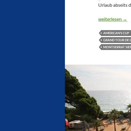
Urlaub abseits d
KATALONIEN 
weiterlesen
→
AMERICAN‘S CUP
GRAND TOUR DE 
MONTSERRAT SIE