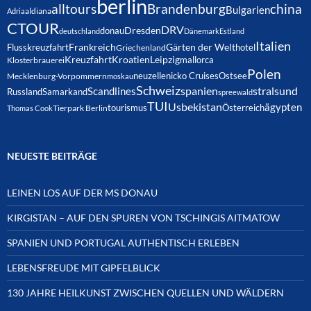
berlin
alltours
Brandenburg
china
Bulgarien
Adria
aldiana
CTOUR
DRV
Dresden
donau
deutschland
Dänemark
Estland
Italien
Frankreich
Gärten der Welt
Flusskreuzfahrt
hotel
Griechenland
Kreuzfahrt
Kroatien
Leipzig
mallorca
Klosterbrauerei
Polen
neuzelle
nicko Cruises
Ostsee
Mecklenburg-Vorpommern
moskau
Schweiz
spanien
Scandlines
stralsund
Russland
Samarkand
spreewald
TUI
Usbekistan
ägypten
Österreich
tourismus
Thomas Cook
Tierpark Berlin
NEUESTE BEITRÄGE
LEINEN LOS AUF DER MS DONAU
KIRGISTAN – AUF DEN SPUREN VON TSCHINGIS AITMATOW
SPANIEN UND PORTUGAL AUTHENTISCH ERLEBEN
LEBENSFREUDE MIT GIPFELBLICK
130 JAHRE HEILKUNST ZWISCHEN QUELLEN UND WÄLDERN