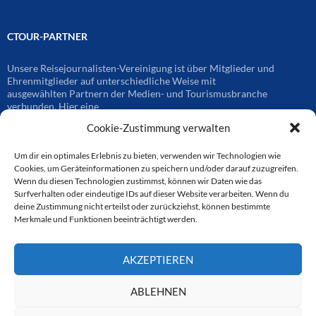
CTOUR-PARTNER
Unsere Reisejournalisten-Vereinigung ist über Mitglieder und
Ehrenmitglieder auf unterschiedliche Weise mit
ausgewählten Partnern der Medien- und Tourismusbranche
verbunden. Hier eine
Auswahl der Online-Plattformen:
Cookie-Zustimmung verwalten
Um dir ein optimales Erlebnis zu bieten, verwenden wir Technologien wie
CTOUR
Cookies, um Geräteinformationen zu speichern und/oder darauf zuzugreifen.
Wenn du diesen Technologien zustimmst, können wir Daten wie das
Surfverhalten oder eindeutige IDs auf dieser Website verarbeiten. Wenn du
CTOUR der Club der Tourismus-Journalisten. Wir freuen uns immer
deine Zustimmung nicht erteilst oder zurückziehst, können bestimmte
über Anfragen von neuen Mitgliedern. Nehmen Sie bei Interesse über
Merkmale und Funktionen beeinträchtigt werden.
das Kontaktformular Kontakt zu uns auf. CTOUR über 30 Jahre im
Dienst des Reisejournalismus.
AKZEPTIEREN
ABLEHNEN
Datenschutzerklärung
Stolz präsentiert von WordPress