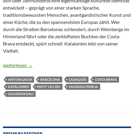
sich über Jahrhunderte eine eigenständige kulturelle Identität
entwickelt – geprägt von einer starken Sprache,
traditionsbewussten Menschen, avantgardistischer Kunst und
einer Küche, die zu den spannendsten Europas zählt. Wer
durch die Straßen Barcelonas schlendert, durch Weinberge im
Hinterland fährt oder die zerklüfteten Buchten der Costa
Brava entdeckt, spürt schnell: Katalonien lebt von seiner
Vielfalt.
KATALONIEN – SPIRITUALITÄT, KUNST & WILDE KÜSTE
weiterlesen
→
ANTONI GAUDI
BARCELONA
CADAQUÉS
COSTA BRAVA
KATALONIEN
PAPST LEO XIV.
SAGRADA FAMILIA
SALVADOR DALÍ
PREMIUM PARTNER