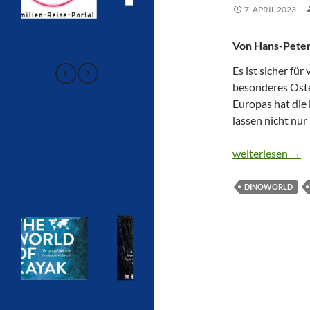
7. APRIL 2023
Von Hans-Peter
Es ist sicher für
besonderes Oste
Europas hat die
lassen nicht nur
„DINOWORLD“ 
weiterlesen
→
DINOWORLD