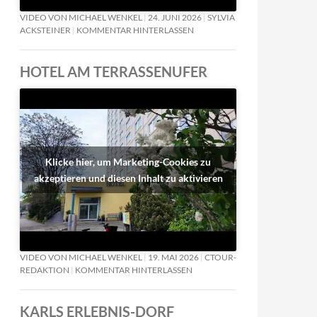
VIDEO VON MICHAEL WENKEL
24. JUNI 2026
SYLVIA
ACKSTEINER
KOMMENTAR HINTERLASSEN
HOTEL AM TERRASSENUFER
Klicke hier, um Marketing-Cookies zu
akzeptieren und diesen Inhalt zu aktivieren
VIDEO VON MICHAEL WENKEL
19. MAI 2026
CTOUR-
REDAKTION
KOMMENTAR HINTERLASSEN
KARLS ERLEBNIS-DORF