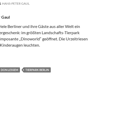
HANS-PETER GAUL
 Gaul
 viele Berliner und ihre Gäste aus aller Welt ein
rgeschenk: im größten Landschafts-Tierpark
 imposante „Dinoworld“ geöffnet. Die Urzeitriesen
 Kinderaugen leuchten.
BEGEISTERT IM TIERPARK BERLIN
DON LESSEM
TIERPARK BERLIN