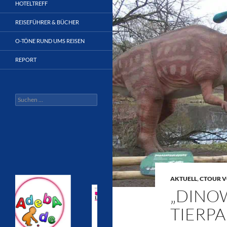
HOTELTREFF
REISEFÜHRER & BÜCHER
O-TÖNE RUND UMS REISEN
REPORT
Suchen
nach:
AKTUELL
,
CTOUR V
„DINO
TIERPA