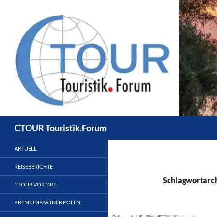
Zum
Inhalt
springen
Suchen
CTOUR Touristik.Forum
AKTUELL
REISEBERICHTE
Schlagwortarch
CTOUR VOR ORT
PREMIUMPARTNER POLEN