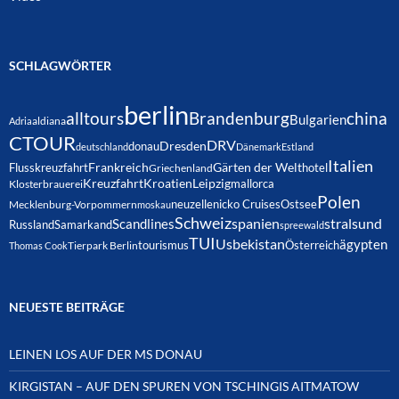
SCHLAGWÖRTER
berlin
alltours
Brandenburg
china
Bulgarien
Adria
aldiana
CTOUR
DRV
Dresden
donau
deutschland
Dänemark
Estland
Italien
Frankreich
Gärten der Welt
Flusskreuzfahrt
hotel
Griechenland
Kreuzfahrt
Kroatien
Leipzig
mallorca
Klosterbrauerei
Polen
neuzelle
nicko Cruises
Ostsee
Mecklenburg-Vorpommern
moskau
Schweiz
spanien
Scandlines
stralsund
Russland
Samarkand
spreewald
TUI
Usbekistan
ägypten
Österreich
tourismus
Thomas Cook
Tierpark Berlin
NEUESTE BEITRÄGE
LEINEN LOS AUF DER MS DONAU
KIRGISTAN – AUF DEN SPUREN VON TSCHINGIS AITMATOW